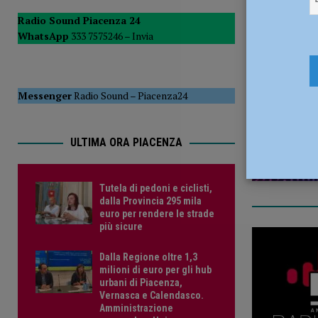
POLITICA
Radio Sound Piacenza 24
WhatsApp
333 7575246 –
Invia
[ 5 Agosto 2026 ]
Caldo estremo e asili nido, Tagliaferri (F
3 Agosto 2
Messenger
Radio Sound
–
Piacenza24
ULTIMA ORA PIACENZA
Tutela di pedoni e ciclisti,
dalla Provincia 295 mila
euro per rendere le strade
più sicure
Dalla Regione oltre 1,3
milioni di euro per gli hub
urbani di Piacenza,
Vernasca e Calendasco.
Amministrazione