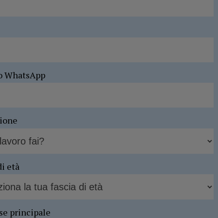
o WhatsApp
sione
di età
se principale