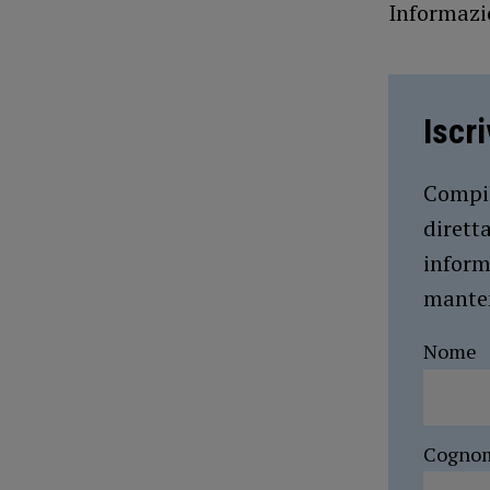
Informazi
Iscr
Compil
dirett
inform
manten
Nome
Cogno