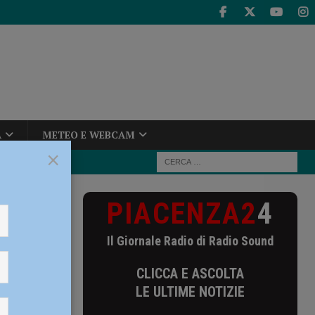
A
METEO E WEBCAM
×
PIACENZA2
4
ercelli: “Il
Il Giornale Radio di Radio Sound
a.
CLICCA E ASCOLTA
ività
LE ULTIME NOTIZIE