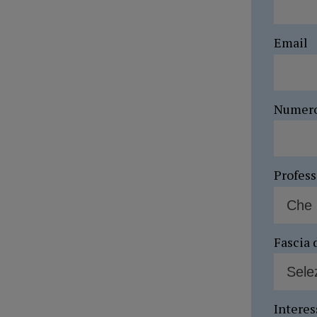
Email
Numer
Profes
Fascia 
Interes