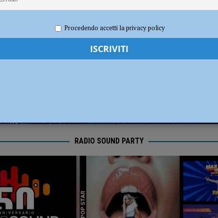
dI): “Verificare subito la situazione nella provincia di Piacenza”
POLITICA
021
Redazione MC
Attualità
Procedendo accetti la privacy policy
RADIO SOUND PARTY