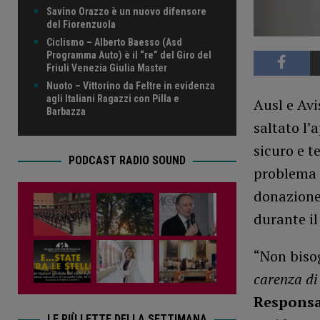
Savino Orazzo è un nuovo difensore
del Fiorenzuola
Ciclismo – Alberto Baesso (Asd
Programma Auto) è il “re” del Giro del
Friuli Venezia Giulia Master
Nuoto – Vittorino da Feltre in evidenza
agli Italiani Ragazzi con Pilla e
Ausl e Avi
Barbazza
saltato l
sicuro e t
PODCAST RADIO SOUND
problema p
donazione 
durante il
“Non biso
carenza di
Responsa
LE PIÙ LETTE DELLA SETTIMANA