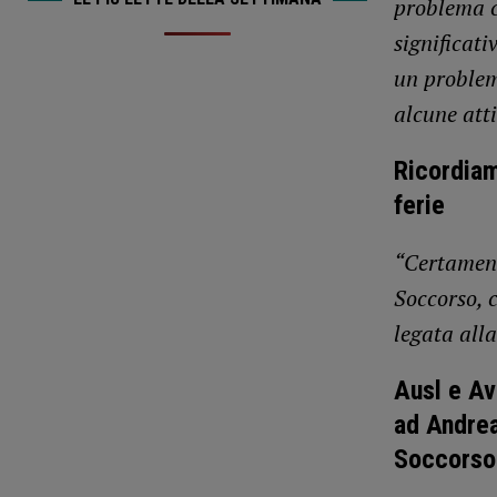
problema ch
significati
un problema
alcune atti
Ricordiam
ferie
“Certament
Soccorso, 
legata alla
Ausl e Av
ad
Andrea
Soccorso