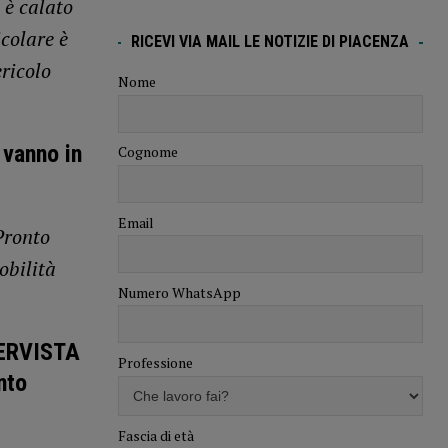
 è calato
icolare è
RICEVI VIA MAIL LE NOTIZIE DI PIACENZA
ericolo
Nome
 vanno in
Cognome
Email
Pronto
obilità
Numero WhatsApp
TERVISTA
Professione
nto
Fascia di età