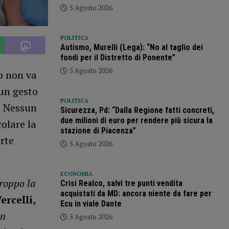
5 Agosto 2026
POLITICA
Autismo, Murelli (Lega): “No al taglio dei
fondi per il Distretto di Ponente”
5 Agosto 2026
o non va
i un gesto
POLITICA
a? Nessun
Sicurezza, Pd: “Dalla Regione fatti concreti,
due milioni di euro per rendere più sicura la
colare la
stazione di Piacenza”
rte
5 Agosto 2026
ECONOMIA
roppo la
Crisi Realco, salvi tre punti vendita
acquistati da MD: ancora niente da fare per
rcelli,
Ecu in viale Dante
un
5 Agosto 2026