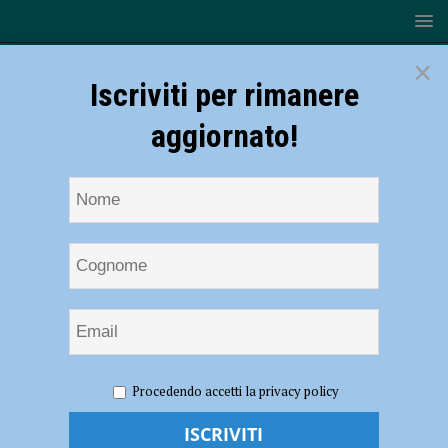
×
Iscriviti per rimanere
aggiornato!
HOME
NOTIZIE
SPORT
BASKET
Bakery
Procedendo accetti la privacy policy
Piacenza, le parole di Brambilla dopo il successo con Faenza – AUDIO
Bakery Piacenza, le parole di Brambilla