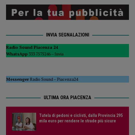
INVIA SEGNALAZIONI
Radio Sound Piacenza 24
WhatsApp
333 7575246 –
Invia
Messenger
Radio Sound
–
Piacenza24
ULTIMA ORA PIACENZA
Tutela di pedoni e ciclisti, dalla Provincia 295
mila euro per rendere le strade più sicure