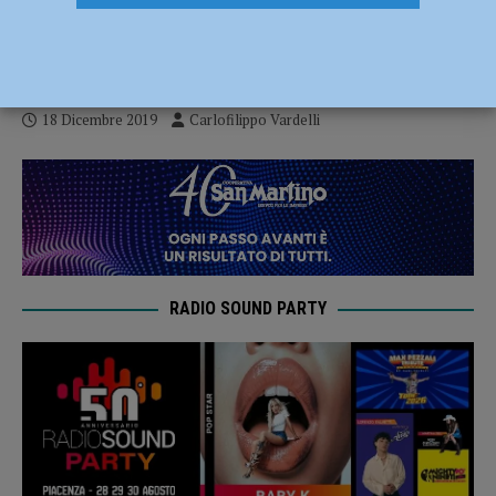
del Monticelli C.M.V. si regalano un Natale
da “regine”
18 Dicembre 2019
Carlofilippo Vardelli
RADIO SOUND PARTY