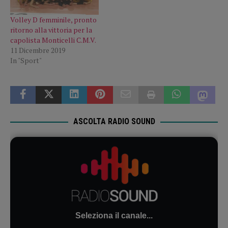
Volley D femminile, pronto
ritorno alla vittoria per la
capolista Monticelli C.M.V.
11 Dicembre 2019
In "Sport"
ASCOLTA RADIO SOUND
Seleziona il canale...