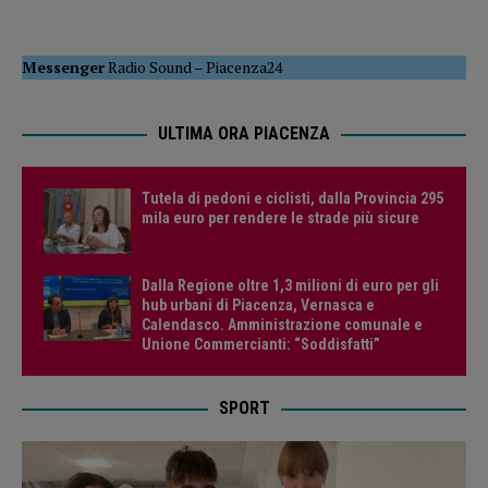
Messenger
Radio Sound
–
Piacenza24
ULTIMA ORA PIACENZA
Tutela di pedoni e ciclisti, dalla Provincia 295
mila euro per rendere le strade più sicure
Dalla Regione oltre 1,3 milioni di euro per gli
hub urbani di Piacenza, Vernasca e
Calendasco. Amministrazione comunale e
Unione Commercianti: “Soddisfatti”
SPORT