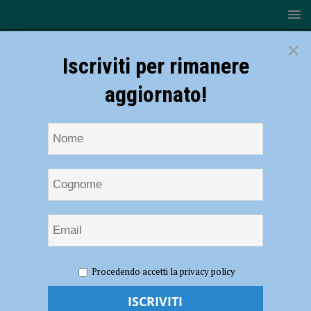
×
Iscriviti per rimanere
aggiornato!
HOME
NOTIZIE
SPORT
Volley D femminile girone
Procedendo accetti la privacy policy
A, le ragazze del Monticelli C.M.V. si regalano un Natale da “regine”
Volley D femminile girone A, le ragazze