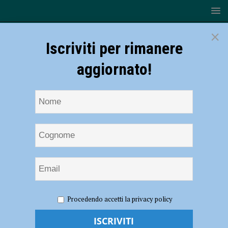
×
Iscriviti per rimanere
aggiornato!
HOME
NOTIZIE
SPORT
BASKET
Bakery
Procedendo accetti la privacy policy
Piacenza, Campanella: “I ragazzi mi hanno sorpreso” – AUDIO
Bakery Piacenza, Campanella: “I ragazzi