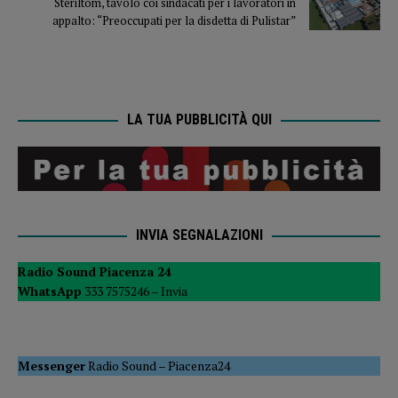
Steriltom, tavolo coi sindacati per i lavoratori in
appalto: “Preoccupati per la disdetta di Pulistar”
LA TUA PUBBLICITÀ QUI
INVIA SEGNALAZIONI
Radio Sound Piacenza 24
WhatsApp
333 7575246 –
Invia
Messenger
Radio Sound
–
Piacenza24