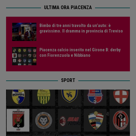
ULTIMA ORA PIACENZA
Bimbo di tre anni travolto da un’auto: è
gravissimo. Il dramma in provincia di Treviso
Piacenza calcio inserito nel Girone B: derby
con Fiorenzuola e Nibbiano
SPORT