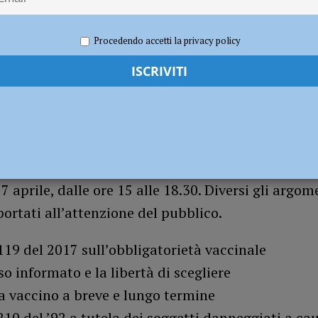
2019
Redazione FG
Attualità
nta di spegnere le fiamme ma resta intossicata
CRONACA PIACENZA
Procedendo accetti la privacy policy
vaccinazioni. La salute tra scienza e diritto”. E’ il
he si terrà al
Teatro Trieste 34
, in Via Trieste 3
 aprile, dalle ore 15 alle 18.30. Diversi gli argom
ortati all’attenzione del pubblico.
119 del 2017 sull’obbligatorietà vaccinale
so informato e la libertà di scegliere
a vaccino a breve e lungo termine
210 del ’92 a tutela dei soggetti danneggiati a ca