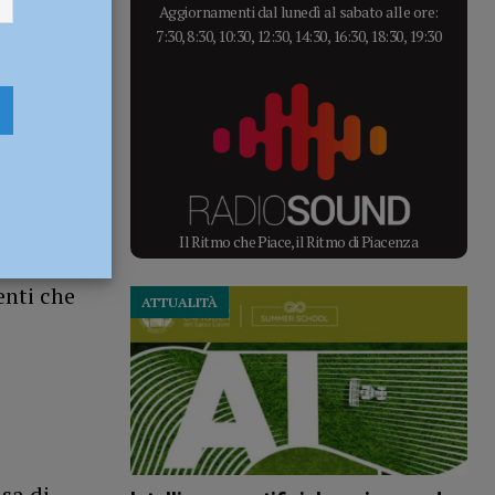
Aggiornamenti dal lunedì al sabato alle ore:
7:30, 8:30, 10:30, 12:30, 14:30, 16:30, 18:30, 19:30
 titolo del
Il Ritmo che Piace, il Ritmo di Piacenza
4,
enti che
ATTUALITÀ
usa di