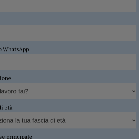
o WhatsApp
sione
di età
se principale