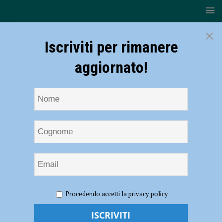
×
Iscriviti per rimanere
aggiornato!
HOME
NOTIZIE
ECONOMIA
Banche senza cassa,
Procedendo accetti la privacy policy
Spi Cgil Piacenza: “Così si lasciano soli anziani e territori”
Banche senza cassa, Spi Cgil Piacenza: