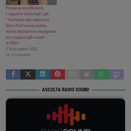
Pensioni insufficienti,
l’appello dello Spi Cgil:
“Partiamo dal ridurre le
liste d’attesa in sanità,
molti anziani non mangiano
per pagarsi gli esami” –
AUDIO
2 Settembre 2022
In "Economia"
ASCOLTA RADIO SOUND