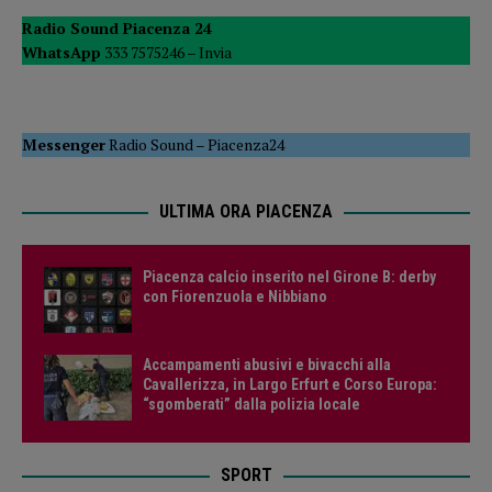
Radio Sound Piacenza 24
WhatsApp
333 7575246 –
Invia
Messenger
Radio Sound
–
Piacenza24
ULTIMA ORA PIACENZA
Piacenza calcio inserito nel Girone B: derby
con Fiorenzuola e Nibbiano
Accampamenti abusivi e bivacchi alla
Cavallerizza, in Largo Erfurt e Corso Europa:
“sgomberati” dalla polizia locale
SPORT