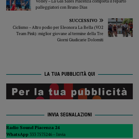
Volley – La Gas Sales Piacenza completa il reparto
palleggiatori con Bruno Dias
SUCCESSIVO
Ciclismo – Altro podio per Eleonora La Bella (VO2
Team Pink): miglior giovane al termine della Tre
Giorni Giudicarie Dolomiti
LA TUA PUBBLICITÀ QUI
INVIA SEGNALAZIONI
Radio Sound Piacenza 24
WhatsApp
333 7575246 –
Invia