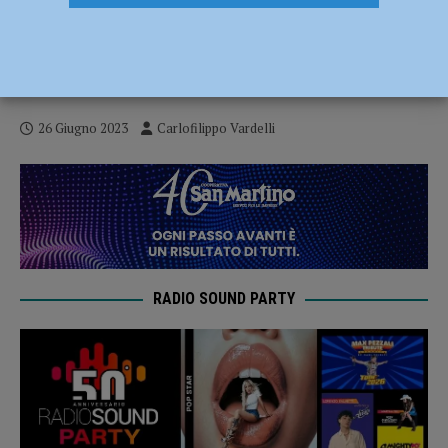
Baseball, Serie B – Il Piacenza non si
impone ad Avigliana e torna con un
pareggio
26 Giugno 2023
Carlofilippo Vardelli
RADIO SOUND PARTY