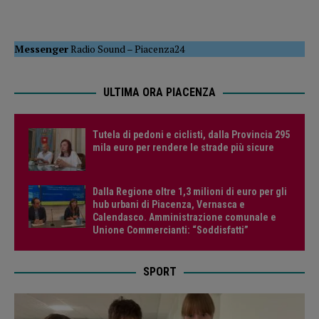
Messenger
Radio Sound
–
Piacenza24
ULTIMA ORA PIACENZA
Tutela di pedoni e ciclisti, dalla Provincia 295
mila euro per rendere le strade più sicure
Dalla Regione oltre 1,3 milioni di euro per gli
hub urbani di Piacenza, Vernasca e
Calendasco. Amministrazione comunale e
Unione Commercianti: “Soddisfatti”
SPORT