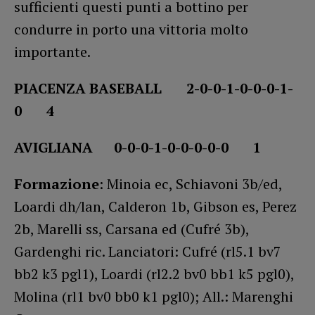
sufficienti questi punti a bottino per
condurre in porto una vittoria molto
importante.
PIACENZA BASEBALL 2-0-0-1-0-0-0-1-
0 4
AVIGLIANA 0-0-0-1-0-0-0-0-0 1
Formazione
: Minoia ec, Schiavoni 3b/ed,
Loardi dh/lan, Calderon 1b, Gibson es, Perez
2b, Marelli ss, Carsana ed (Cufré 3b),
Gardenghi ric. Lanciatori: Cufré (rl5.1 bv7
bb2 k3 pgl1), Loardi (rl2.2 bv0 bb1 k5 pgl0),
Molina (rl1 bv0 bb0 k1 pgl0); All.: Marenghi