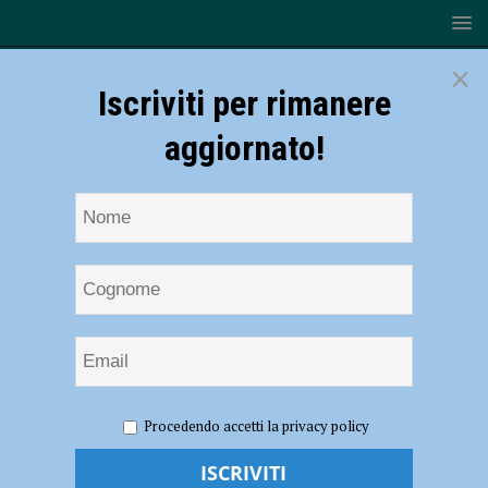
×
Iscriviti per rimanere
aggiornato!
HOME
NOTIZIE
SPORT
BASEBALL
Baseball,
Procedendo accetti la privacy policy
Serie B – Il Piacenza non si impone ad Avigliana e torna con un
pareggio