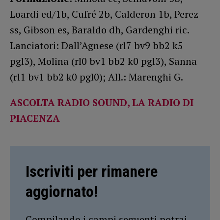
Loardi ed/1b, Cufré 2b, Calderon 1b, Perez
ss, Gibson es, Baraldo dh, Gardenghi ric.
Lanciatori: Dall’Agnese (rl7 bv9 bb2 k5
pgl3), Molina (rl0 bv1 bb2 k0 pgl3), Sanna
(rl1 bv1 bb2 k0 pgl0); All.: Marenghi G.
ASCOLTA RADIO SOUND, LA RADIO DI
PIACENZA
Iscriviti per rimanere
aggiornato!
Compilando i campi seguenti potrai