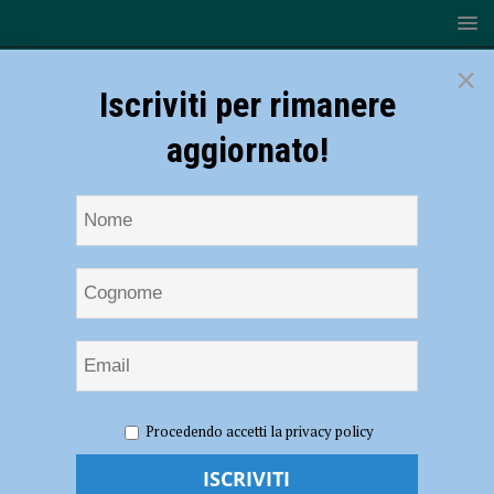
×
Iscriviti per rimanere
aggiornato!
HOME
NOTIZIE
SPORT
BASKET
Basket –
Procedendo accetti la privacy policy
Neanche la pioggia ferma la Piacenza Young Mini Cup: festa per 400
bambini al Polisportivo