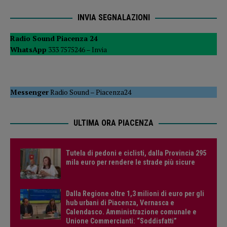
INVIA SEGNALAZIONI
Radio Sound Piacenza 24
WhatsApp
333 7575246 –
Invia
Messenger
Radio Sound
–
Piacenza24
ULTIMA ORA PIACENZA
Tutela di pedoni e ciclisti, dalla Provincia 295
mila euro per rendere le strade più sicure
Dalla Regione oltre 1,3 milioni di euro per gli
hub urbani di Piacenza, Vernasca e
Calendasco. Amministrazione comunale e
Unione Commercianti: “Soddisfatti”