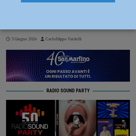
Basket – Neanche la pioggia ferma la
Piacenza Young Mini Cup: festa per 400
bambini al Polisportivo
3 Giugno 2026
Carlofilippo Vardelli
RADIO SOUND PARTY