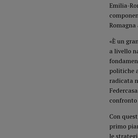
Emilia-Ro
componente
Romagna a
«È un gra
a livello
fondamenta
politiche 
radicata n
Federcasa 
confronto 
Con quest
primo pian
le strategi