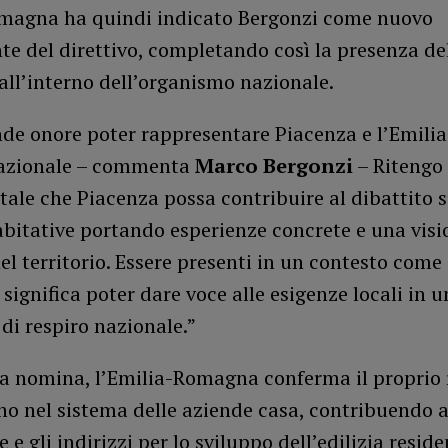
magna ha quindi indicato Bergonzi come nuovo
 del direttivo, completando così la presenza del
ll’interno dell’organismo nazionale.
nde onore poter rappresentare Piacenza e l’Emil
 nazionale – commenta
Marco Bergonzi
– Ritengo
le che Piacenza possa contribuire al dibattito s
abitative portando esperienze concrete e una visi
el territorio. Essere presenti in un contesto come 
significa poter dare voce alle esigenze locali in u
di respiro nazionale.”
a nomina, l’Emilia-Romagna conferma il proprio 
o nel sistema delle aziende casa, contribuendo a
e e gli indirizzi per lo sviluppo dell’edilizia resid