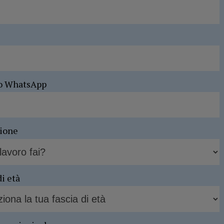
o WhatsApp
sione
di età