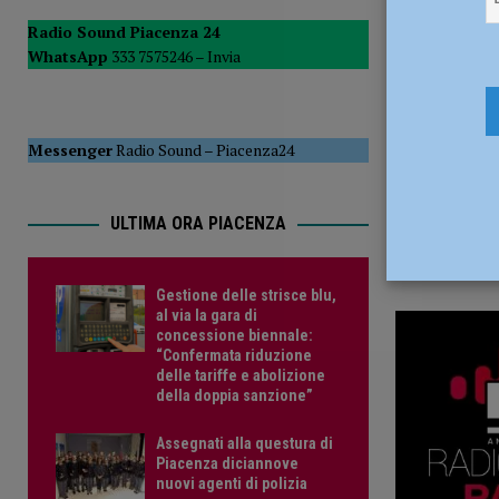
29 Ottobre
Radio Sound Piacenza 24
WhatsApp
333 7575246 –
Invia
Messenger
Radio Sound
–
Piacenza24
ULTIMA ORA PIACENZA
Gestione delle strisce blu,
al via la gara di
concessione biennale:
“Confermata riduzione
delle tariffe e abolizione
della doppia sanzione”
Assegnati alla questura di
Piacenza diciannove
nuovi agenti di polizia