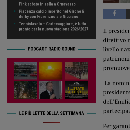
Pink sabato in sella a Ornavasso
Piacenza calcio inserito nel Girone B:
derby con Fiorenzuola e Nibbiano
Tennistavolo – Cortemaggiore, è tutto
pronto per la nuova stagione 2026/2027
Il preside
direttivo 
livello na
PODCAST RADIO SOUND
patrimonio
promuovere
La nomina
presidente
dell’Emili
partecipaz
LE PIÙ LETTE DELLA SETTIMANA
Per garant