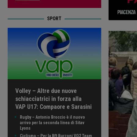
SPORT
Volley – Altre due nuove
schiacciatrici in forza alla
VAP U17: Compaore e Sarasini
Rugby – Antonio Broccio è il nuovo
arrivo per la seconda linea di Sitav
Lyons
Ciclismo – Per la Bft Burzoni VO2 Team