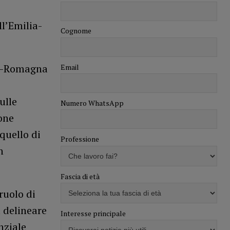
l’Emilia-
Cognome
ia-Romagna
Email
ulle
Numero WhatsApp
one
quello di
Professione
n
Fascia di età
ruolo di
 delineare
Interesse principale
enziale