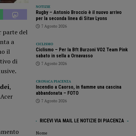
NOTIZIE
Rugby – Antonio Broccio è il nuovo arrivo
per la seconda linea di Sitav Lyons
7 Agosto 2026
r parte del
enta a
CICLISMO
Ciclismo – Per la Bft Burzoni VO2 Team Pink
o il
sabato in sella a Ornavasso
tivo di
7 Agosto 2026
lusive.
CRONACA PIACENZA
dei
,
Incendio a Caorso, in fiamme una cascina
abbandonata – FOTO
 Acer
7 Agosto 2026
RICEVI VIA MAIL LE NOTIZIE DI PIACENZA
namento
Nome