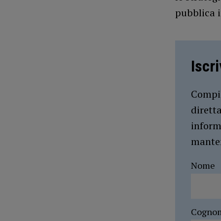
pubblica i
Iscr
Compil
dirett
inform
manten
Nome
Cogno