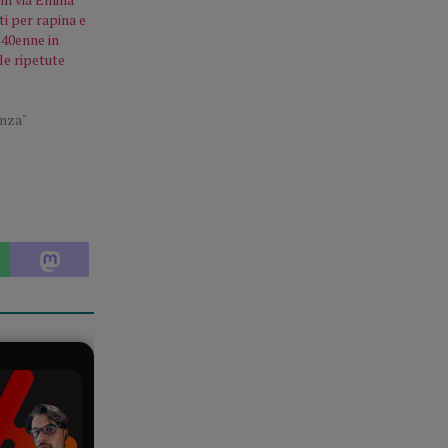
ti per rapina e
 40enne in
le ripetute
enza"