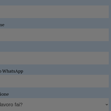
me
o WhatsApp
sione