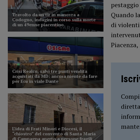
pestaggio 
Quando la 
di violent
intervenut
Piacenza, 
Iscr
Compil
dirett
inform
manten