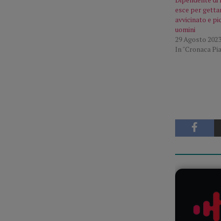
esce per getta
avvicinato e pi
uomini
29 Agosto 202
In "Cronaca Pi