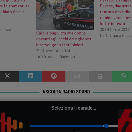
re la spazzatura,
Pavese, due arres
cchiato da due
tentato omicidio:
rianimazione per 
3
botte in testa
acenza"
20 Ottobre 2021
Calci e pugni tra due donne
In "Cronaca Piac
davanti agli occhi dei figlioletti,
intervengono i carabinieri
20 Novembre 2024
In "Cronaca Piacenza"
ASCOLTA RADIO SOUND
Seleziona il canale...