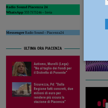
pronti” – AUDIO e FOTO
CRONACA PIACENZA
Radio Sound Piacenza 24
corso
WhatsApp
333 7575246 –
Invia
[ 5 Agosto 2026 ]
Autismo, Murelli (Lega): “No al taglio de
29 Ottobre
Messenger
Radio Sound
–
Piacenza24
ULTIMA ORA PIACENZA
Autismo, Murelli (Lega):
“No al taglio dei fondi per
il Distretto di Ponente”
Sicurezza, Pd: “Dalla
Regione fatti concreti, due
milioni di euro per
rendere più sicura la
stazione di Piacenza”