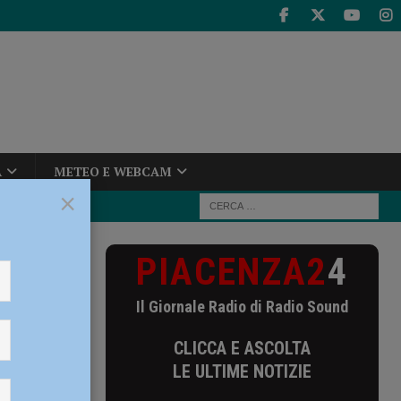
A
METEO E WEBCAM
×
PIACENZA2
4
pestato con
n corso
Il Giornale Radio di Radio Sound
con
CLICCA E ASCOLTA
one in
LE ULTIME NOTIZIE
 in