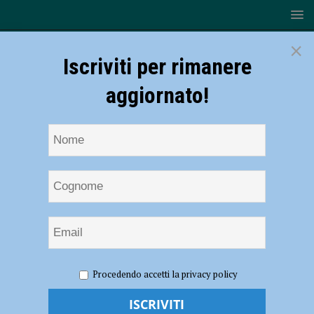
×
Iscriviti per rimanere
aggiornato!
HOME
NOTIZIE
SPORT
CALCIO DILETTANTI
Procedendo accetti la privacy policy
Calcio Dilettanti, le decisioni del consiglio direttivo.
Retrocessioni bloccate dalla Promozione in giù