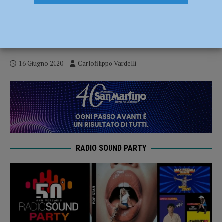
Calcio Dilettanti, le decisioni del
consiglio direttivo. Retrocessioni
bloccate dalla Promozione in giù
16 Giugno 2020
Carlofilippo Vardelli
RADIO SOUND PARTY