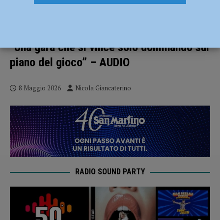
Fiorenzuola-Terre di Castelli: iniziano i
playoff per i rossoneri: Mister Araldi:
“Una gara che si vince solo dominando sul
piano del gioco” – AUDIO
8 Maggio 2026
Nicola Giancaterino
RADIO SOUND PARTY