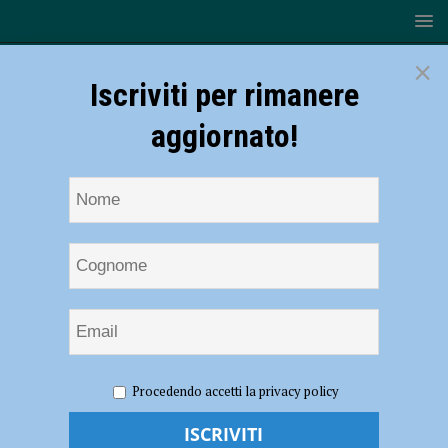
×
Iscriviti per rimanere
aggiornato!
HOME
NOTIZIE
SPORT
CALCIO
Procedendo accetti la privacy policy
Fiorenzuola-Terre di Castelli: iniziano i playoff per i rossoneri: Mister
Araldi: “Una gara che si vince solo dominando sul piano del gioco” –
AUDIO