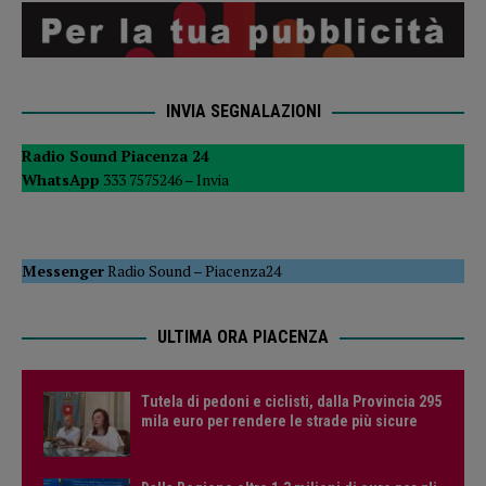
INVIA SEGNALAZIONI
Radio Sound Piacenza 24
WhatsApp
333 7575246 –
Invia
Messenger
Radio Sound
–
Piacenza24
ULTIMA ORA PIACENZA
Tutela di pedoni e ciclisti, dalla Provincia 295
mila euro per rendere le strade più sicure