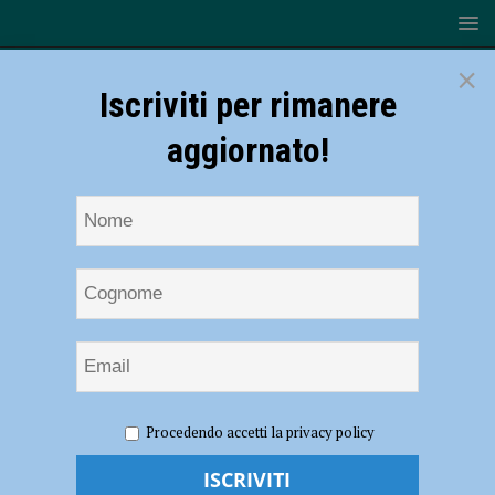
×
Iscriviti per rimanere
aggiornato!
HOME
NOTIZIE
ATTUALITÀ
Coronavirus, stop a
Procedendo accetti la privacy policy
cantieri e manutenzione del verde pubblico fino al 3 aprile
Coronavirus, stop a cantieri e