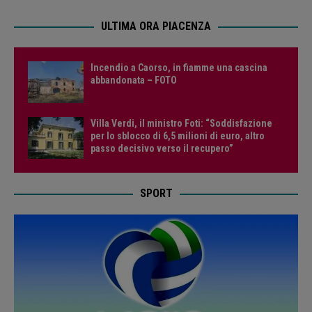
ULTIMA ORA PIACENZA
Incendio a Caorso, in fiamme una cascina
abbandonata – FOTO
Villa Verdi, il ministro Foti: “Soddisfazione
per lo sblocco di 6,5 milioni di euro, altro
passo decisivo verso il recupero”
SPORT