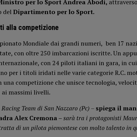
Ministro per lo Sport Andrea Abodi,
attraverso
o del
Dipartimento per lo Sport.
tti alla competizione
pionato Mondiale dai grandi numeri, ben 17 naz
tate, con oltre 250 imbarcazioni iscritte. Un ap
internazionale, con 24 piloti italiani in gara, in cui 
no per i titoli iridati nelle varie categorie R.C. mo
n una competizione che unisce tecnologia, velocit
 ai massimi livelli.
 Racing Team di San Nazzaro (Pc)
–
spiega il ma
uadra Alex Cremona –
sarà tra i protagonisti Maur
tratta di un pilota piemontese con molto talento in 