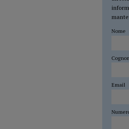
inform
manten
Nome
Cogno
Email
Numer