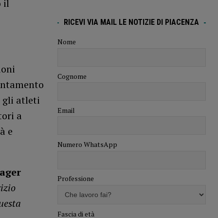
 il
RICEVI VIA MAIL LE NOTIZIE DI PIACENZA
Nome
ioni
Cognome
puntamento
gli atleti
Email
tori a
à e
Numero WhatsApp
nager
Professione
izio
questa
Fascia di età