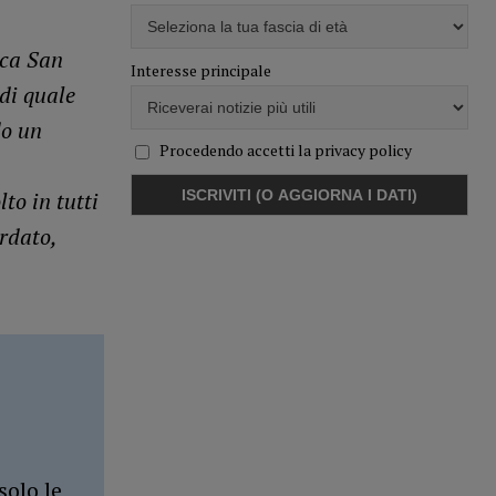
ica San
Interesse principale
di quale
do un
Procedendo accetti la privacy policy
a
to in tutti
rdato,
solo le