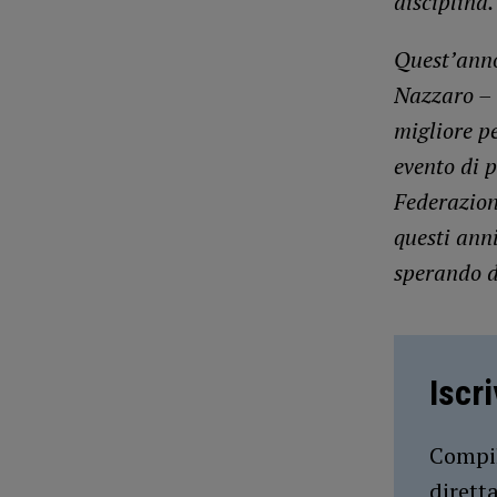
disciplina
Quest’anno
Nazzaro –
migliore p
evento di 
Federazion
questi ann
sperando d
Iscr
Compil
dirett