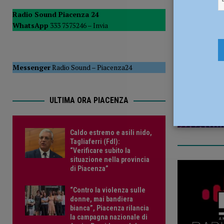
[ 5 Agosto 2026 ]
Tennistavolo – Cortemaggiore, è tutto p
Radio Sound Piacenza 24
WhatsApp
333 7575246 –
Invia
2 Agosto 2
Messenger
Radio Sound
–
Piacenza24
ULTIMA ORA PIACENZA
Caldo estremo e asili nido,
Tagliaferri (FdI):
“Verificare subito la
situazione nella provincia
di Piacenza”
“Contro la violenza sulle
donne, mai bandiera
bianca”, Piacenza rilancia
la campagna nazionale di