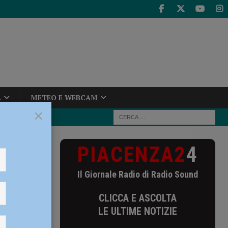
A
METEO E WEBCAM
×
PIACENZA2
4
u pista del VO2
Il Giornale Radio di Radio Sound
el VO2
CLICCA E ASCOLTA
di
LE ULTIME NOTIZIE