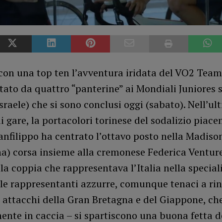
con una top ten l’avventura iridata del VO2 Team
ato da quattro “panterine” ai Mondiali Juniores s
Israele) che si sono conclusi oggi (sabato). Nell’ul
i gare, la portacolori torinese del sodalizio piace
nfilippo ha centrato l’ottavo posto nella Madiso
) corsa insieme alla cremonese Federica Venturel
lla coppia che rappresentava l’Italia nella special
 le rappresentanti azzurre, comunque tenaci a rin
 attacchi della Gran Bretagna e del Giappone, ch
nte in caccia – si spartiscono una buona fetta de