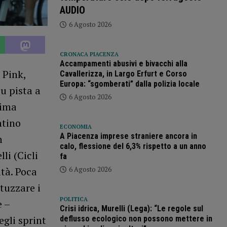
AUDIO
6 Agosto 2026
CRONACA PIACENZA
Accampamenti abusivi e bivacchi alla
 Pink,
Cavallerizza, in Largo Erfurt e Corso
Europa: “sgomberati” dalla polizia locale
u pista a
6 Agosto 2026
tima
ntino
ECONOMIA
A Piacenza imprese straniere ancora in
n
calo, flessione del 6,3% rispetto a un anno
li (Cicli
fa
6 Agosto 2026
ità. Poca
tuzzare i
POLITICA
e –
Crisi idrica, Murelli (Lega): “Le regole sul
gli sprint
deflusso ecologico non possono mettere in