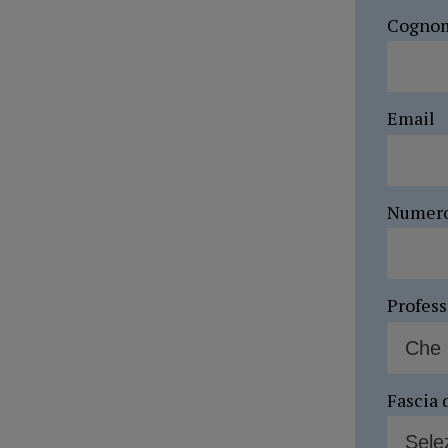
Cogno
Email
Numer
Profes
Fascia 