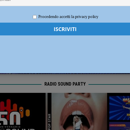
sul deflusso ecologico non possono mettere in ginocchio gli agricoltori”
2022
Carlofilippo Vardelli
Ciclismo
,
Notizie
,
Sport
Procedendo accetti la privacy policy
i carabinieri: sette segnalati e stupefacenti sequestrati
CRONACA
RADIO SOUND PARTY