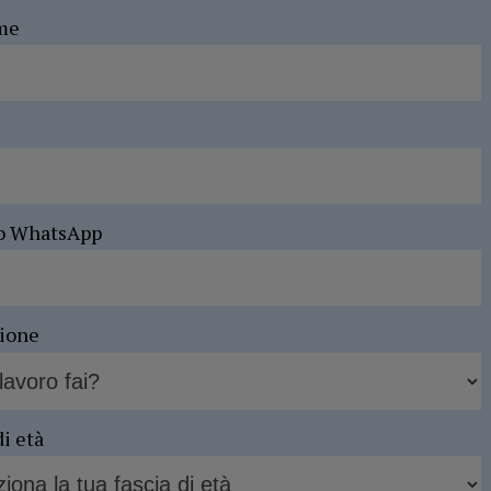
me
o WhatsApp
sione
di età