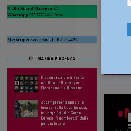
[ 6 Agosto 2026 ]
Crisi idrica, Murelli (Lega): “Le regole 
Radio Sound Piacenza 24
WhatsApp
333 7575246 –
Invia
POLITICA
28 Agosto 
[ 6 Agosto 2026 ]
Droga sulle strade, controlli a tappeto de
PIACENZA
Messenger
Radio Sound
–
Piacenza24
ULTIMA ORA PIACENZA
Piacenza calcio inserito
nel Girone B: derby con
Fiorenzuola e Nibbiano
Accampamenti abusivi e
bivacchi alla Cavallerizza,
in Largo Erfurt e Corso
Europa: “sgomberati” dalla
polizia locale