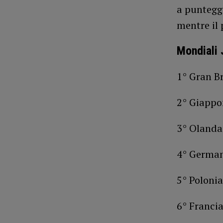
a punteggi
mentre il 
Mondiali 
1° Gran B
2° Giappo
3° Olanda
4° German
5° Poloni
6° Franci