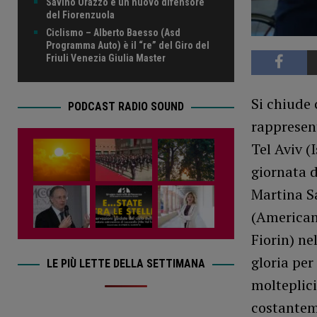
Savino Orazzo è un nuovo difensore
del Fiorenzuola
Ciclismo – Alberto Baesso (Asd
Programma Auto) è il “re” del Giro del
Friuli Venezia Giulia Master
Si chiude 
PODCAST RADIO SOUND
rappresent
Tel Aviv (
giornata d
Martina Sa
(Americana
Fiorin) ne
gloria per
LE PIÙ LETTE DELLA SETTIMANA
molteplici
costanteme