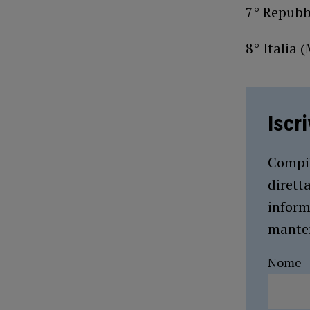
7° Repubb
8° Italia 
Iscr
Compil
dirett
inform
manten
Nome