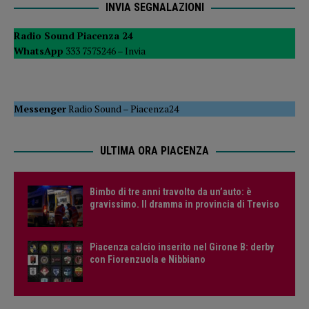
INVIA SEGNALAZIONI
Radio Sound Piacenza 24
WhatsApp
333 7575246 –
Invia
Messenger
Radio Sound
–
Piacenza24
ULTIMA ORA PIACENZA
Bimbo di tre anni travolto da un’auto: è
gravissimo. Il dramma in provincia di Treviso
Piacenza calcio inserito nel Girone B: derby
con Fiorenzuola e Nibbiano