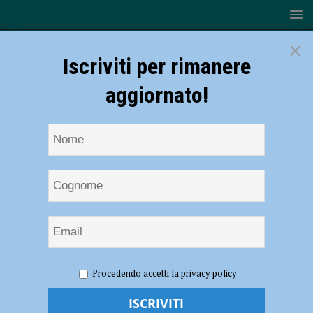
×
Iscriviti per rimanere
aggiornato!
HOME
NOTIZIE
SPORT
CICLISMO
Ciclismo
Procedendo accetti la privacy policy
– Secondo tricolore in pista per il VO2 Team Pink: Camilla Locatelli sul
trono d’Italia Junior