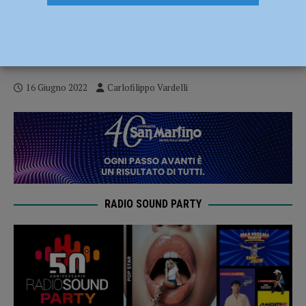
Ciclismo – Secondo tricolore in pista per
il VO2 Team Pink: Camilla Locatelli sul
trono d’Italia Junior
16 Giugno 2022
Carlofilippo Vardelli
RADIO SOUND PARTY