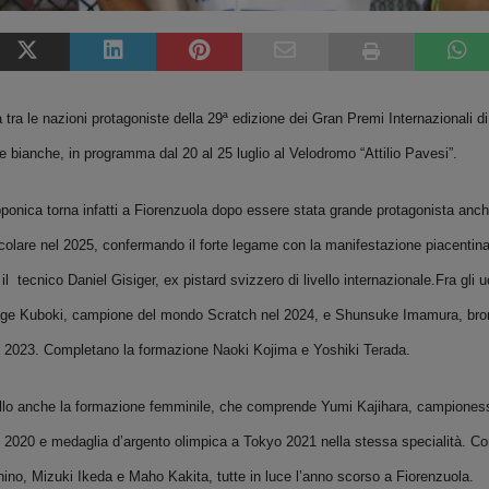
 tra le nazioni protagoniste della 29ª edizione dei Gran Premi Internazionali d
e bianche, in programma dal 20 al 25 luglio al Velodromo “Attilio Pavesi”.
ponica torna infatti a Fiorenzuola dopo essere stata grande protagonista anc
ticolare nel 2025, confermando il forte legame con la manifestazione piacentina
il tecnico Daniel Gisiger, ex pistard svizzero di livello internazionale.Fra gli 
ige Kuboki, campione del mondo Scratch nel 2024, e Shunsuke Imamura, bro
 2023. Completano la formazione Naoki Kojima e Yoshiki Terada.
vello anche la formazione femminile, che comprende Yumi Kajihara, campione
 2020 e medaglia d’argento olimpica a Tokyo 2021 nella stessa specialità. Con
ino, Mizuki Ikeda e Maho Kakita, tutte in luce l’anno scorso a Fiorenzuola.