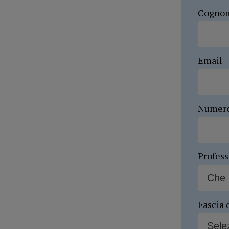
Cogno
Email
Numer
Profes
Fascia 