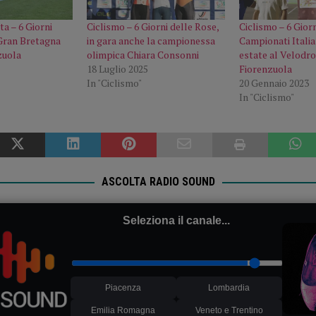
ta – 6 Giorni
Ciclismo – 6 Giorni delle Rose,
Ciclismo – 6 Gior
 Gran Bretagna
in gara anche la campionessa
Campionati Italia
zuola
olimpica Chiara Consonni
estate al Velodr
18 Luglio 2025
Fiorenzuola
In "Ciclismo"
20 Gennaio 2023
In "Ciclismo"
ASCOLTA RADIO SOUND
Seleziona il canale...
Piacenza
Lombardia
Emilia Romagna
Veneto e Trentino