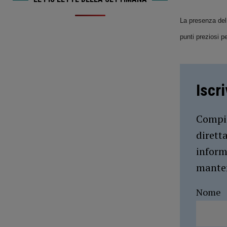
La presenza del 
punti preziosi p
Iscr
Compil
dirett
inform
manten
Nome