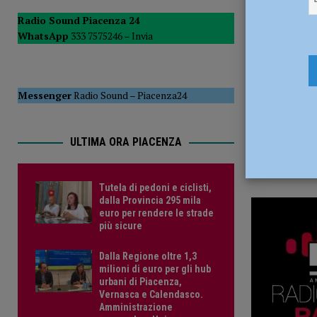
17 Giugno 
POLITICA
Radio Sound Piacenza 24
WhatsApp
333 7575246 –
Invia
[ 5 Agosto 2026 ]
Caldo estremo e asili nido, Tagliaferri (F
Messenger
Radio Sound
–
Piacenza24
ULTIMA ORA PIACENZA
Tutela di pedoni e ciclisti,
dalla Provincia 295 mila
euro per rendere le strade
più sicure
Dalla Regione oltre 1,3
milioni di euro per gli hub
urbani di Piacenza,
Vernasca e Calendasco.
Amministrazione