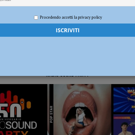
2026
Carlofilippo Vardelli
Ciclismo
,
Notizie
,
Sport
dI): “Verificare subito la situazione nella provincia di Piacenza”
POLITICA
Procedendo accetti la privacy policy
RADIO SOUND PARTY