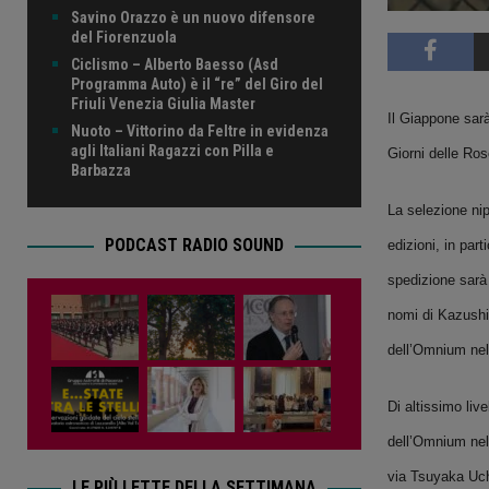
Savino Orazzo è un nuovo difensore
del Fiorenzuola
Ciclismo – Alberto Baesso (Asd
Programma Auto) è il “re” del Giro del
Friuli Venezia Giulia Master
Il Giappone sarà
Nuoto – Vittorino da Feltre in evidenza
agli Italiani Ragazzi con Pilla e
Giorni delle Ros
Barbazza
La selezione nip
PODCAST RADIO SOUND
edizioni, in par
spedizione sarà 
nomi di Kazush
dell’Omnium nel
Di altissimo li
dell’Omnium nel
via Tsuyaka Uch
LE PIÙ LETTE DELLA SETTIMANA