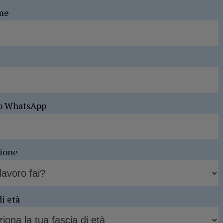
me
o WhatsApp
sione
di età