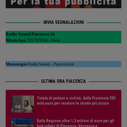
INVIA SEGNALAZIONI
Radio Sound Piacenza 24
WhatsApp
333 7575246 –
Invia
Messenger
Radio Sound
–
Piacenza24
ULTIMA ORA PIACENZA
Tutela di pedoni e ciclisti, dalla Provincia 295
mila euro per rendere le strade più sicure
Dalla Regione oltre 1,3 milioni di euro per gli
hub urbani di Piacenza, Vernasca e