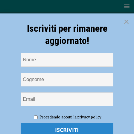
×
Iscriviti per rimanere
aggiornato!
HOME
NOTIZIE
EVENTI A PIACENZA
Cielo, terra,
Procedendo accetti la privacy policy
acqua e fuoco: conferenza al Museo Archeologico della Val Tidone
Cielo, terra, acqua e fuoco: conferenza al