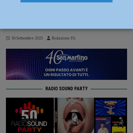
Ambiente, il Comune avvia il percorso per
la prima Comunità Energetica Rinnovabile
Solidale
30 Settembre 2025
Redazione FG
RADIO SOUND PARTY