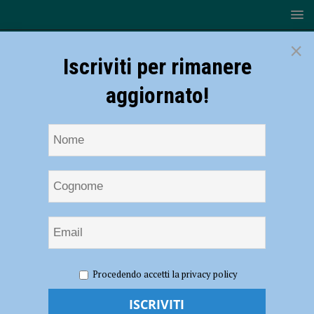
×
Iscriviti per rimanere
aggiornato!
HOME
NOTIZIE
ATTUALITÀ
Ambiente, il Comune
Procedendo accetti la privacy policy
avvia il percorso per la prima Comunità Energetica Rinnovabile
Solidale