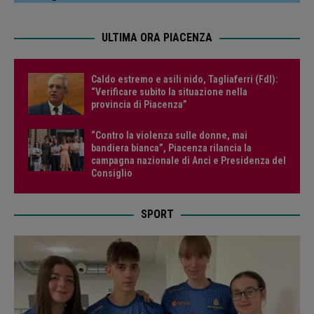
ULTIMA ORA PIACENZA
Caldo estremo e asili nido, Tagliaferri (FdI):
“Verificare subito la situazione nella
provincia di Piacenza”
“Contro la violenza sulle donne, mai
bandiera bianca”, Piacenza rilancia la
campagna nazionale di Anci e Presidenza del
Consiglio
SPORT