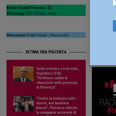
[ 5 Agosto 2026 ]
Caldo estremo e asili nido, Tagliaferri (F
Radio Sound Piacenza 24
WhatsApp
333 7575246 –
Invia
Messenger
Radio Sound
–
Piacenza24
ULTIMA ORA PIACENZA
Caldo estremo e asili nido,
Tagliaferri (FdI):
“Verificare subito la
situazione nella provincia
di Piacenza”
“Contro la violenza sulle
donne, mai bandiera
bianca”, Piacenza rilancia
la campagna nazionale di