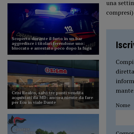
una setti
compresi) 
Iscr
Compil
dirett
inform
manten
Nome
Cogno