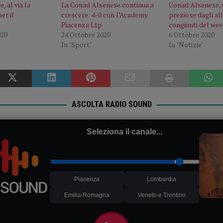
 al via la
La Conad Alsenese continua a
Conad Alsenese, 
er il
crescere: 4-0 con l’Academy
preziose dagli a
Piacenza Ltp
congiunti del we
020
24 Ottobre 2020
6 Ottobre 2020
In "Sport"
In "Notizie"
ASCOLTA RADIO SOUND
Seleziona il canale...
Piacenza
Lombardia
Emilia Romagna
Veneto e Trentino