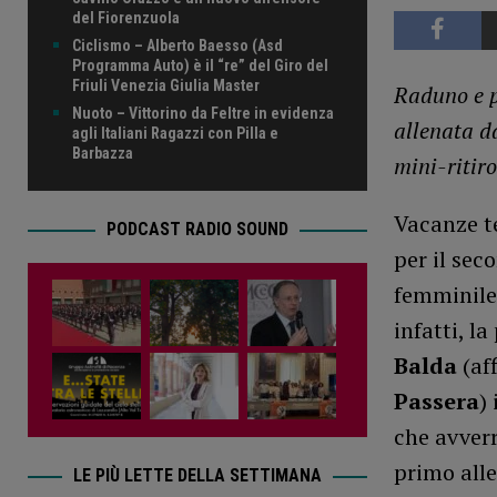
del Fiorenzuola
Ciclismo – Alberto Baesso (Asd
Programma Auto) è il “re” del Giro del
Friuli Venezia Giulia Master
Raduno e p
Nuoto – Vittorino da Feltre in evidenza
allenata d
agli Italiani Ragazzi con Pilla e
Barbazza
mini-ritir
Vacanze t
PODCAST RADIO SOUND
per il sec
femminile,
infatti, l
Balda
(af
Passera
)
che avverr
primo alle
LE PIÙ LETTE DELLA SETTIMANA