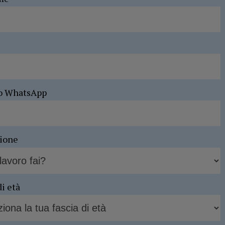
o WhatsApp
sione
di età