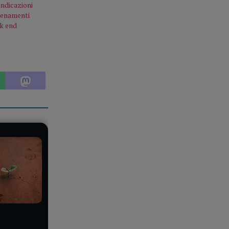
indicazioni
llenamenti
ek end