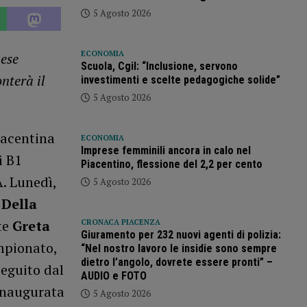
5 Agosto 2026
ECONOMIA
ese
Scuola, Cgil: “Inclusione, servono
nterà il
investimenti e scelte pedagogiche solide”
5 Agosto 2026
iacentina
ECONOMIA
Imprese femminili ancora in calo nel
i B1
Piacentino, flessione del 2,2 per cento
. Lunedì,
5 Agosto 2026
 Della
te
Greta
CRONACA PIACENZA
Giuramento per 232 nuovi agenti di polizia:
ampionato,
“Nel nostro lavoro le insidie sono sempre
dietro l’angolo, dovrete essere pronti” –
seguito dal
AUDIO e FOTO
 inaugurata
5 Agosto 2026