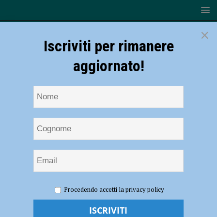
×
Iscriviti per rimanere
aggiornato!
HOME
NOTIZIE
ATTUALITÀ
Conciliare economia e
Procedendo accetti la privacy policy
fede, incontro con Ettore Gotti Tedeschi
Conciliare economia e fede, incontro con