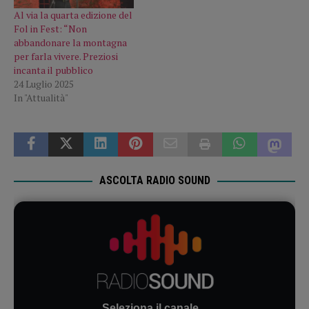
Al via la quarta edizione del
Fol in Fest: “Non
abbandonare la montagna
per farla vivere. Preziosi
incanta il pubblico
24 Luglio 2025
In "Attualità"
ASCOLTA RADIO SOUND
Seleziona il canale...