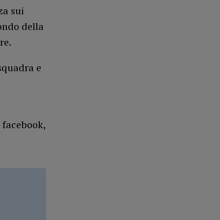
za sui
ondo della
re.
 squadra e
u facebook,