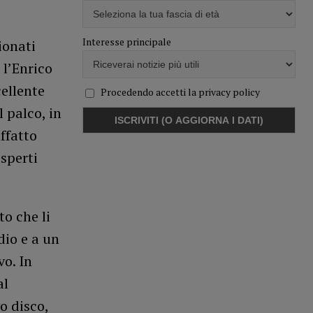
Interesse principale
ionati
 l’Enrico
cellente
Procedendo accetti la privacy policy
 palco, in
ffatto
esperti
o che li
dio e a un
vo. In
al
o disco,