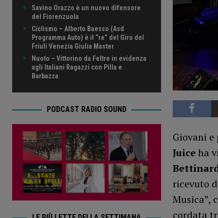
Savino Orazzo è un nuovo difensore
del Fiorenzuola
Ciclismo – Alberto Baesso (Asd
Programma Auto) è il “re” del Giro del
Friuli Venezia Giulia Master
Nuoto – Vittorino da Feltre in evidenza
agli Italiani Ragazzi con Pilla e
Barbazza
PODCAST RADIO SOUND
Giovani e 
Juice
ha vi
Bettinar
ricevuto d
Musica”, c
cordata tr
LE PIÙ LETTE DELLA SETTIMANA