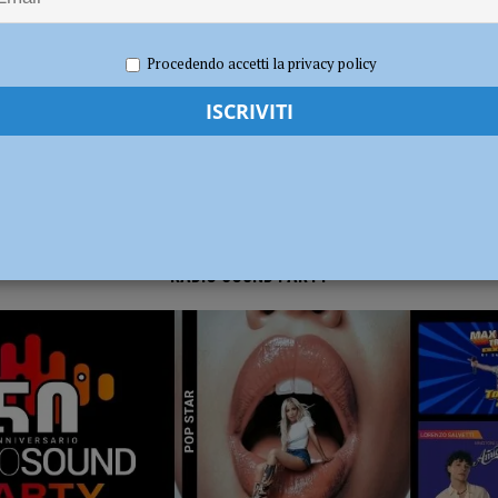
o 2020
Redazione FG
Attualità
dI): “Verificare subito la situazione nella provincia di Piacenza”
POLITICA
Procedendo accetti la privacy policy
RADIO SOUND PARTY