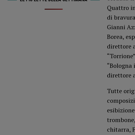
Quattro in
di bravura
Gianni Azz
Borea, esp
direttore 
“Torrione”
“Bologna i
direttore 
Tutte orig
composizio
esibizion
trombone,
chitarra, 