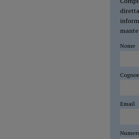
Compil
dirett
inform
manten
Nome
Cogno
Email
Numer