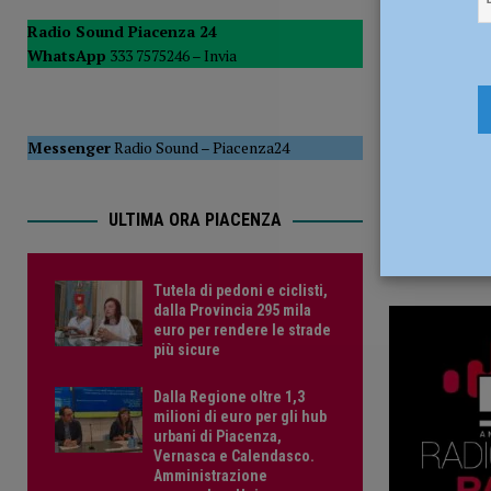
27 Febbrai
POLITICA
Radio Sound Piacenza 24
WhatsApp
333 7575246 –
Invia
[ 5 Agosto 2026 ]
Caldo estremo e asili nido, Tagliaferri (F
Messenger
Radio Sound
–
Piacenza24
ULTIMA ORA PIACENZA
Tutela di pedoni e ciclisti,
dalla Provincia 295 mila
euro per rendere le strade
più sicure
Dalla Regione oltre 1,3
milioni di euro per gli hub
urbani di Piacenza,
Vernasca e Calendasco.
Amministrazione