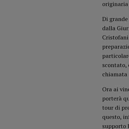
originaria
Di grande 
dalla Giur
Cristofani
preparazio
particolar
scontato, 
chiamata a
Ora ai vin
porterà qu
tour di pr
questo, in
supporto l