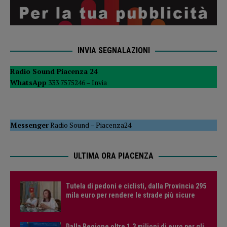
INVIA SEGNALAZIONI
Radio Sound Piacenza 24
WhatsApp
333 7575246 –
Invia
Messenger
Radio Sound
–
Piacenza24
ULTIMA ORA PIACENZA
Tutela di pedoni e ciclisti, dalla Provincia 295
mila euro per rendere le strade più sicure
Dalla Regione oltre 1,3 milioni di euro per gli