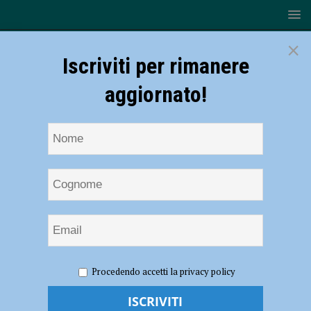
×
Iscriviti per rimanere
aggiornato!
HOME
NOTIZIE
ATTUALITÀ
Corso per
Procedendo accetti la privacy policy
amministratori di condominio, organizzato in collaborazione con
Confedilizia e La Tribuna