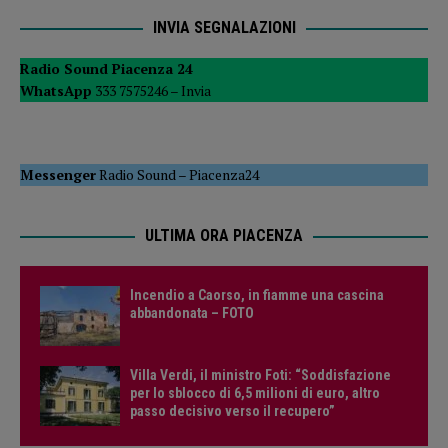
INVIA SEGNALAZIONI
Radio Sound Piacenza 24
WhatsApp
333 7575246 –
Invia
Messenger
Radio Sound
–
Piacenza24
ULTIMA ORA PIACENZA
Incendio a Caorso, in fiamme una cascina
abbandonata – FOTO
Villa Verdi, il ministro Foti: “Soddisfazione
per lo sblocco di 6,5 milioni di euro, altro
passo decisivo verso il recupero”