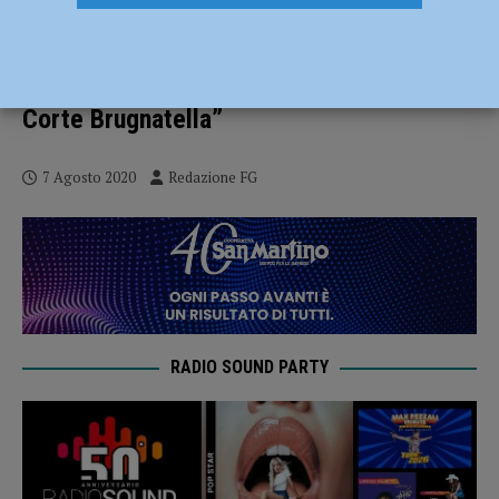
Contagi a Bobbio, appello dell’Ausl:
“Invito per tampone precauzionale a chi
ha frequentato un bar e un agriturismo di
Corte Brugnatella”
7 Agosto 2020
Redazione FG
RADIO SOUND PARTY