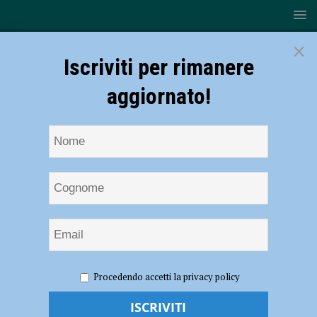
×
Iscriviti per rimanere
aggiornato!
HOME
NOTIZIE
CRONACA PIACENZA
Contagi a
Procedendo accetti la privacy policy
Bobbio, appello dell’Ausl: “Invito per tampone precauzionale a chi ha
frequentato un bar e un agriturismo di Corte Brugnatella”