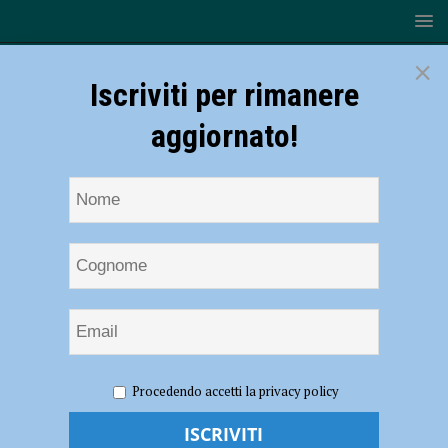
×
Iscriviti per rimanere
aggiornato!
HOME
NOTIZIE
ATTUALITÀ
Contagi ancora in
Procedendo accetti la privacy policy
calo del 36,7% e ora Piacenza ha numeri da zona bianca. Vaccinato un
terzo della popolazione. Anche i carabinieri per contattare gli over 80
irreperibili – AUDIO