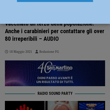
Contagi ancora in calo del 36,7% e ora
Piacenza ha numeri da zona bianca.
Vaccinato un terzo della popolazione.
Anche i carabinieri per contattare gli over
80 irreperibili – AUDIO
18 Maggio 2021
Redazione FG
RADIO SOUND PARTY