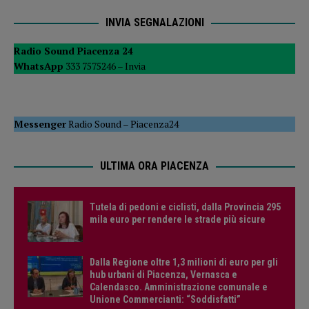
INVIA SEGNALAZIONI
Radio Sound Piacenza 24
WhatsApp
333 7575246 –
Invia
Messenger
Radio Sound
–
Piacenza24
ULTIMA ORA PIACENZA
Tutela di pedoni e ciclisti, dalla Provincia 295
mila euro per rendere le strade più sicure
Dalla Regione oltre 1,3 milioni di euro per gli
hub urbani di Piacenza, Vernasca e
Calendasco. Amministrazione comunale e
Unione Commercianti: “Soddisfatti”