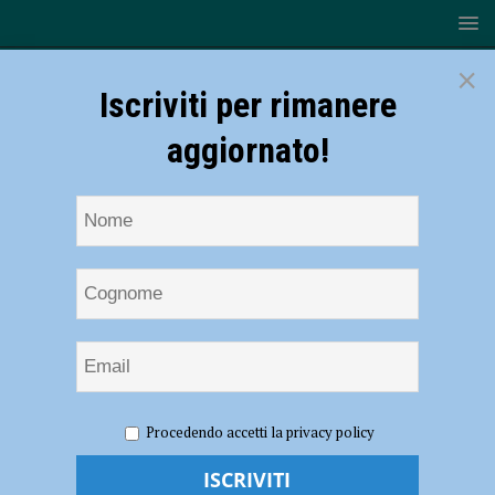
×
Iscriviti per rimanere
aggiornato!
HOME
NOTIZIE
CRONACA PIACENZA
Continua la
Procedendo accetti la privacy policy
discesa dei nuovi contagi da Covid19: -23,7% negli ultimi sette giorni
Continua la discesa dei nuovi contagi da