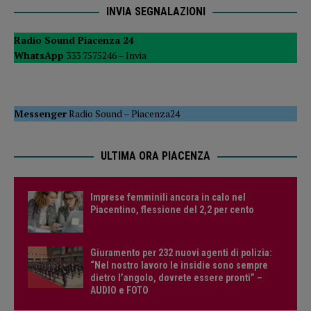
INVIA SEGNALAZIONI
Radio Sound Piacenza 24
WhatsApp
333 7575246 –
Invia
Messenger
Radio Sound
–
Piacenza24
ULTIMA ORA PIACENZA
Imprese femminili ancora in calo nel
Piacentino, flessione del 2,2 per cento
Giuramento per 232 nuovi agenti di polizia:
“Nel nostro lavoro le insidie sono sempre
dietro l’angolo, dovrete essere pronti” –
AUDIO e FOTO