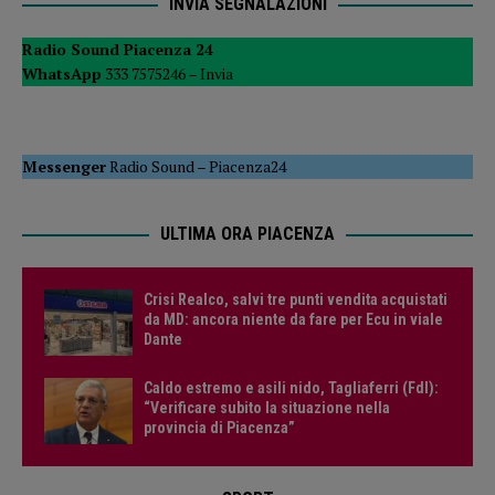
INVIA SEGNALAZIONI
Radio Sound Piacenza 24
WhatsApp
333 7575246 –
Invia
Messenger
Radio Sound
–
Piacenza24
ULTIMA ORA PIACENZA
Crisi Realco, salvi tre punti vendita acquistati
da MD: ancora niente da fare per Ecu in viale
Dante
Caldo estremo e asili nido, Tagliaferri (FdI):
“Verificare subito la situazione nella
provincia di Piacenza”