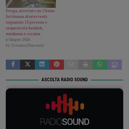
Droga, arrestato un 17enne.
Settimana di interventi:
segnalate 13 persone e
sequestrata hashish,
marijuana e cocaina
6 Giugno 2026
In "Cronaca Piacenza"
ASCOLTA RADIO SOUND