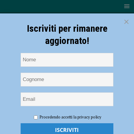
×
Iscriviti per rimanere
aggiornato!
HOME
NOTIZIE
CRONACA PIACENZA
Controlli di
Procedendo accetti la privacy policy
Ferragosto: cinque denunce, quindici segnalazioni e droga sequestrata
Controlli di Ferragosto: cinque denunce,