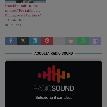
Fratelli d’Italia, nuove
nomine: “Per rafforzare
l’impegno sul territorio”
9 Aprile 2025
In "Politica"
ASCOLTA RADIO SOUND
Seleziona il canale...