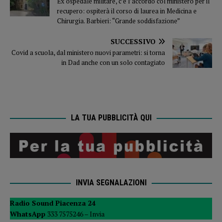
Ex ospedale militare, c’è l’accordo col ministero per il
recupero: ospiterà il corso di laurea in Medicina e
Chirurgia. Barbieri: “Grande soddisfazione”
SUCCESSIVO
Covid a scuola, dal ministero nuovi parametri: si torna
in Dad anche con un solo contagiato
LA TUA PUBBLICITÀ QUI
INVIA SEGNALAZIONI
Radio Sound Piacenza 24
WhatsApp
333 7575246 –
Invia