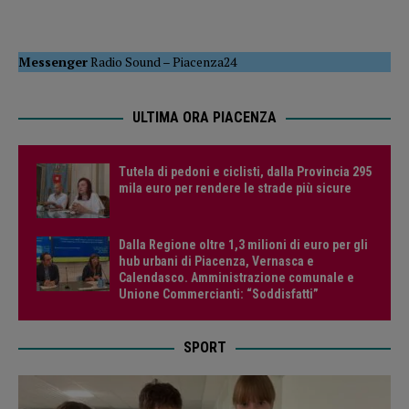
Messenger
Radio Sound
–
Piacenza24
ULTIMA ORA PIACENZA
Tutela di pedoni e ciclisti, dalla Provincia 295
mila euro per rendere le strade più sicure
Dalla Regione oltre 1,3 milioni di euro per gli
hub urbani di Piacenza, Vernasca e
Calendasco. Amministrazione comunale e
Unione Commercianti: “Soddisfatti”
SPORT