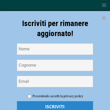
×
Iscriviti per rimanere
aggiornato!
HOME
NOTIZIE
POLITICA
“Piacenza vista da fuori
Procedendo accetti la privacy policy
e da dentro la politica”, convegno di Fratelli d’Italia
“Piacenza vista da fuori e da dentro la