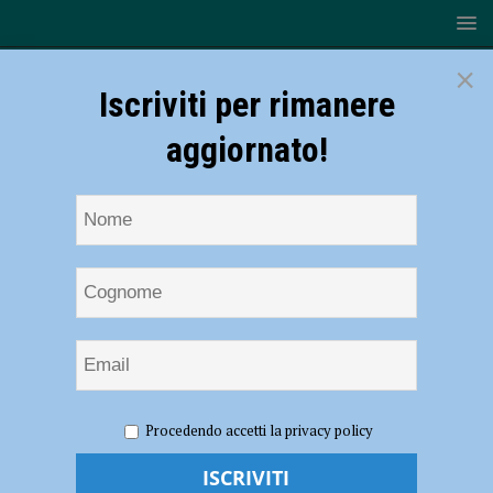
×
Iscriviti per rimanere
aggiornato!
HOME
NOTIZIE
ATTUALITÀ
Coronavirus,
Procedendo accetti la privacy policy
Bonaccini a Piacenza: incontra i sindaci in videoconferenza
Coronavirus, Bonaccini a Piacenza: