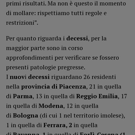
primi risultati. Ma non è questo il momento
di mollare: rispettiamo tutti regole e
restrizioni”.
Per quanto riguarda i
decessi
, per la
maggior parte sono in corso
approfondimenti per verificare se fossero
presenti patologie pregresse.
I
nuov
i
decessi
riguardano 26 residenti
nella
provincia di Piacenza
, 21 in quella
di
Parma
, 13 in quella di
Reggio Emilia
, 17
in quella di
Modena
, 12 in quella
di
Bologna
(di cui 1 nel territorio imolese),
1 in quella di
Ferrara, 2
in quella
di
Ravenna, 1
in quella di
Forlì-Cesena (1