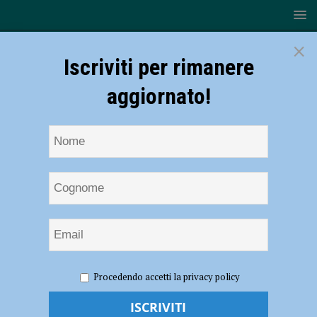
×
Iscriviti per rimanere
aggiornato!
HOME
NOTIZIE
CRONACA PIACENZA
Procedendo accetti la privacy policy
Coronavirus, non c’è tregua per Piacenza: altri 26 decessi nella nostra
provincia