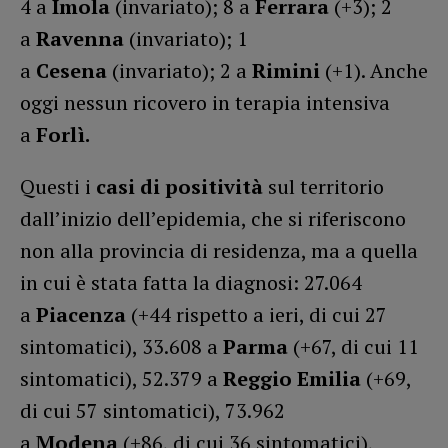
4 a
Imola
(invariato); 8 a
Ferrara
(+3); 2
a
Ravenna
(invariato); 1
a
Cesena
(invariato); 2 a
Rimini
(+1). Anche
oggi nessun ricovero in terapia intensiva
a
Forlì.
Questi i
casi di positività
sul territorio
dall’inizio dell’epidemia, che si riferiscono
non alla provincia di residenza, ma a quella
in cui è stata fatta la diagnosi: 27.064
a
Piacenza
(+44 rispetto a ieri, di cui 27
sintomatici), 33.608 a
Parma
(+67, di cui 11
sintomatici), 52.379 a
Reggio Emilia
(+69,
di cui 57 sintomatici), 73.962
a
Modena
(+86, di cui 36 sintomatici),