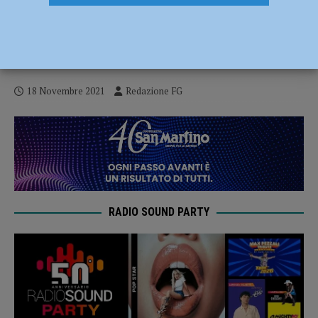
Coronavirus, 44 nuovi contagi e due
decessi nel Piacentino: le vittime hanno
87 anni e 81 anni
18 Novembre 2021
Redazione FG
RADIO SOUND PARTY