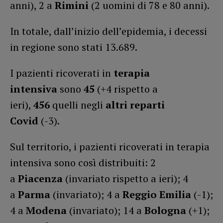
anni), 2 a
Rimini
(2 uomini di 78 e 80 anni).
In totale, dall’inizio dell’epidemia, i decessi
in regione sono stati 13.689.
I pazienti ricoverati in
terapia
intensiva
sono
45
(+4 rispetto a
ieri),
456
quelli negli
altri reparti
Covid
(-3).
Sul territorio, i pazienti ricoverati in terapia
intensiva sono così distribuiti: 2
a
Piacenza
(invariato rispetto a ieri); 4
a
Parma
(invariato); 4 a
Reggio Emilia
(-1);
4 a
Modena
(invariato); 14 a
Bologna
(+1);