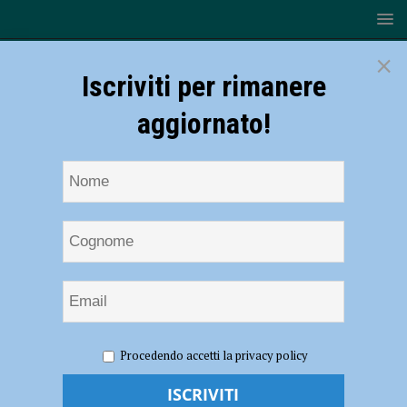
×
Iscriviti per rimanere
aggiornato!
HOME
NOTIZIE
CRONACA PIACENZA
Procedendo accetti la privacy policy
Coronavirus, 44 nuovi contagi e due decessi nel Piacentino: le vittime
hanno 87 anni e 81 anni