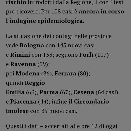
rischio
introdotti dalla Regione, 4 con i test
pre-ricovero. Per 108 casi è
ancora in corso
l’indagine epidemiologica
.
La situazione dei contagi nelle province
vede
Bologna
con 145 nuovi casi
e
Rimini
con 133; seguono
Forlì
(107)
e
Ravenna
(99);
poi
Modena
(86),
Ferrara
(80);
quindi
Reggio
Emilia
(69),
Parma
(67),
Cesena
(64 casi)
e
Piacenza
(44); infine
il Circondario
Imolese
con 35 nuovi casi.
Questi i dati – accertati alle ore 12 di oggi