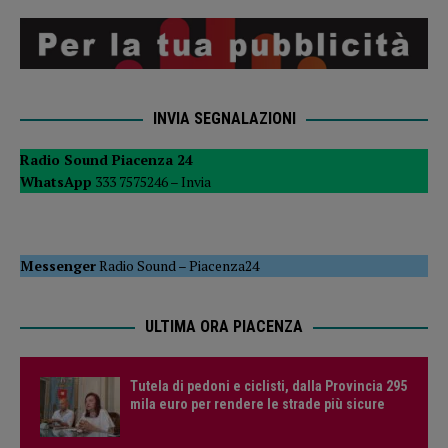
INVIA SEGNALAZIONI
Radio Sound Piacenza 24
WhatsApp
333 7575246 –
Invia
Messenger
Radio Sound
–
Piacenza24
ULTIMA ORA PIACENZA
Tutela di pedoni e ciclisti, dalla Provincia 295
mila euro per rendere le strade più sicure