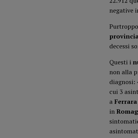
22.912 que
negative i
Purtroppo,
provinci
decessi so
Questi i
n
non alla p
diagnosi:
cui 3 asin
a
Ferrara
in
Roma
sintomati
asintomati