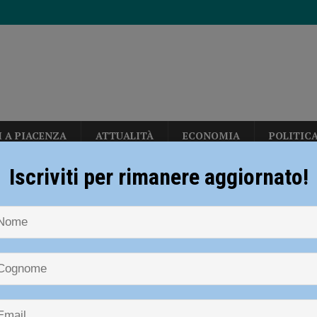
I A PIACENZA
ATTUALITÀ
ECONOMIA
POLITIC
disce i titolari ferendone uno: bloccato e arrestato poco dopo la fuga
Iscriviti per rimanere aggiornato!
NOTIZIE
CRONACA PIACENZA
Coronavirus, nessun decesso e un 
erby con Fiorenzuola e Nibbiano
CALCIO
tino
n: “Calo deciso delle temperature solo dopo ferragosto” – AUDIO
virus, nessun decesso e un contagi
 Piacentino
allerizza, in Largo Erfurt e Corso Europa: “sgomberati” dalla polizia locale