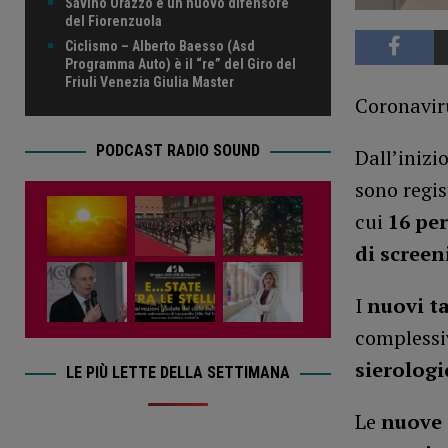
Savino Orazzo è un nuovo difensore
del Fiorenzuola
Ciclismo – Alberto Baesso (Asd
Programma Auto) è il “re” del Giro del
Friuli Venezia Giulia Master
Coronaviru
PODCAST RADIO SOUND
Dall’inizi
sono regis
cui
16 pe
di screen
I
nuovi t
complessi
sierologi
LE PIÙ LETTE DELLA SETTIMANA
Le
nuove 