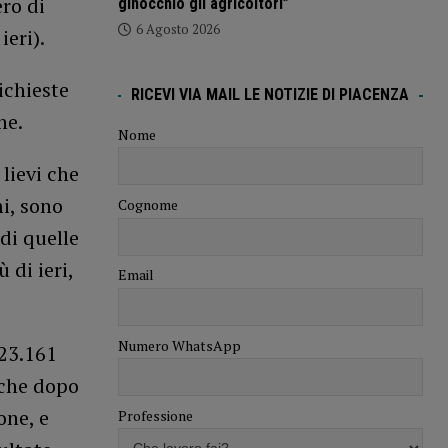
ero di
ginocchio gli agricoltori”
6 Agosto 2026
ieri).
richieste
RICEVI VIA MAIL LE NOTIZIE DI PIACENZA
ne.
Nome
 lievi che
i, sono
Cognome
di quelle
 di ieri,
Email
Numero WhatsApp
23.161
iche dopo
one, e
Professione