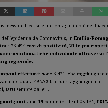
s, nessun decesso e un contagio in più nel Piace
o dell’epidemia da Coronavirus, in
Emilia-Roma
trati 28.456
casi di positività
,
21 in più rispett
rsone asintomatiche individuate attraverso l’
ing regionale.
amponi effettuati
sono 3.421, che raggiungono c
vamente quota 486.730, a cui si aggiungono altri
ci
, fatti sempre da ieri.
guarigioni
sono
19
per un totale di 23.161,
l’81