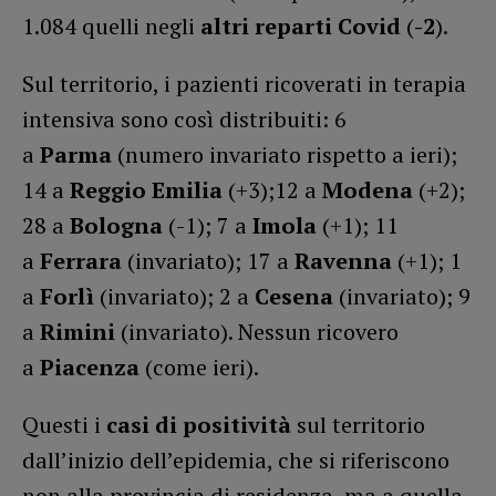
1.084 quelli negli
altri reparti Covid
(
-2
).
Sul territorio, i pazienti ricoverati in terapia
intensiva sono così distribuiti: 6
a
Parma
(numero invariato rispetto a ieri);
14 a
Reggio Emilia
(+3);12 a
Modena
(+2);
28 a
Bologna
(-1); 7 a
Imola
(+1); 11
a
Ferrara
(invariato); 17 a
Ravenna
(+1); 1
a
Forlì
(invariato); 2 a
Cesena
(invariato); 9
a
Rimini
(invariato). Nessun ricovero
a
Piacenza
(come ieri).
Questi i
casi di positività
sul territorio
dall’inizio dell’epidemia, che si riferiscono
non alla provincia di residenza, ma a quella