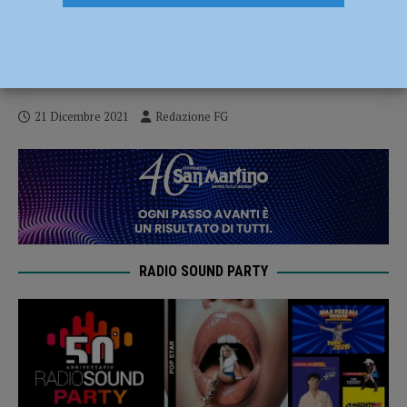
Coronavirus, 141 nuovi contagi e un
decesso nel Piacentino: vittima un uomo
di 88 anni
21 Dicembre 2021
Redazione FG
RADIO SOUND PARTY