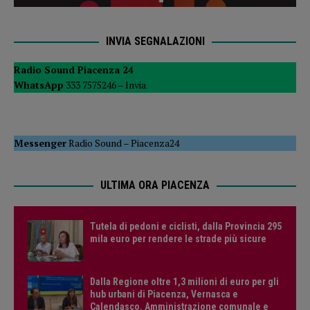
INVIA SEGNALAZIONI
Radio Sound Piacenza 24
WhatsApp
333 7575246 –
Invia
Messenger
Radio Sound
–
Piacenza24
ULTIMA ORA PIACENZA
Tutela di pedoni e ciclisti, dalla Provincia 295
mila euro per rendere le strade più sicure
Dalla Regione oltre 1,3 milioni di euro per gli
hub urbani di Piacenza, Vernasca e
Calendasco. Amministrazione comunale e