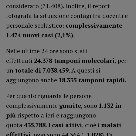
considerato (71.408). Inoltre, il report
fotografa la situazione contagi fra docenti e
personale scolastico
: complessivamente
1.474 nuovi casi (2,1%).
Nelle ultime 24 ore sono stati
effettuati
24.378
tamponi molecolari
, per
un
totale di 7.038.459.
A questi si
aggiungono anche
18.335
tamponi rapidi
.
Per quanto riguarda le persone
complessivamente
guarite
, sono
1.132 in
più
rispetto a ieri e raggiungono
quota
435.788
. I
casi attivi
, cioè i
malati
effettivi
, oggi sono 44.364 (
+1.028
). Di