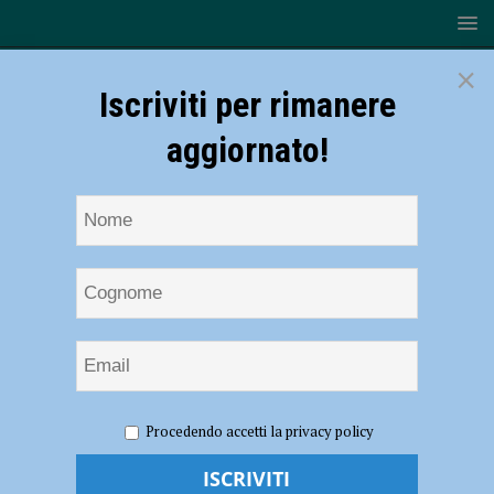
×
Iscriviti per rimanere
aggiornato!
HOME
NOTIZIE
CRONACA PIACENZA
Procedendo accetti la privacy policy
Coronavirus, 141 nuovi contagi e un decesso nel Piacentino: vittima un
uomo di 88 anni