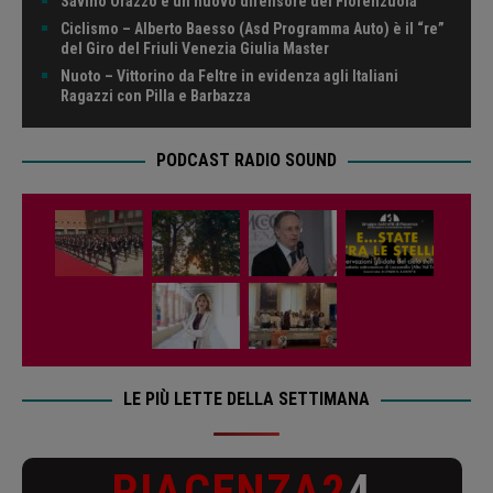
Savino Orazzo è un nuovo difensore del Fiorenzuola
Ciclismo – Alberto Baesso (Asd Programma Auto) è il “re”
del Giro del Friuli Venezia Giulia Master
Nuoto – Vittorino da Feltre in evidenza agli Italiani
Ragazzi con Pilla e Barbazza
PODCAST RADIO SOUND
LE PIÙ LETTE DELLA SETTIMANA
PIACENZA2
4