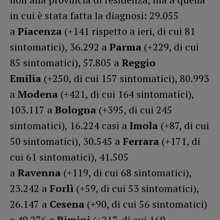
in cui è stata fatta la diagnosi: 29.055
a
Piacenza
(+141 rispetto a ieri, di cui 81
sintomatici), 36.292 a
Parma
(+229, di cui
85 sintomatici), 57.805 a
Reggio
Emilia
(+250, di cui 157 sintomatici), 80.993
a
Modena
(+421, di cui 164 sintomatici),
103.117 a
Bologna
(+395, di cui 245
sintomatici), 16.224 casi a
Imola
(+87, di cui
50 sintomatici), 30.545 a
Ferrara
(+171, di
cui 61 sintomatici), 41.505
a
Ravenna
(+119, di cui 68 sintomatici),
23.242 a
Forlì
(+59, di cui 53 sintomatici),
26.147 a
Cesena
(+90, di cui 56 sintomatici)
e 49.276 a
Rimini
(+217, di cui 169