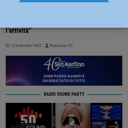
Crisi MCM, la nota dell’azienda:
“Numerosi potenziali investitori
interessati a sostenere e rilanciare
l’attività”
13 Settembre 2025
Redazione FG
RADIO SOUND PARTY