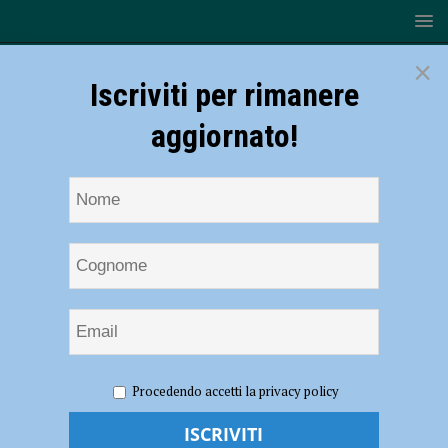
×
Iscriviti per rimanere
aggiornato!
HOME
NOTIZIE
ECONOMIA
Crisi MCM, la nota
Procedendo accetti la privacy policy
dell’azienda: “Numerosi potenziali investitori interessati a sostenere e
rilanciare l’attività”