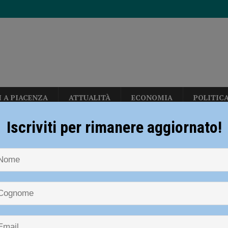
I A PIACENZA
ATTUALITÀ
ECONOMIA
POLITIC
per gli hub urbani di Piacenza, Vernasca e Calendasco. Amministrazione
Iscriviti per rimanere aggiornato!
TICA
NOTIZIE
ATTUALITÀ
Il 22 ottobre torna la domenica ecologica: le
i fondi per il Distretto di Ponente”
POLITICA
eti, due milioni di euro per rendere più sicura la stazione di Piacenza”
ttobre torna la domenica ecologica: 
ioni in vigore
dI): “Verificare subito la situazione nella provincia di Piacenza”
POLITICA
diera bianca”, Piacenza rilancia la campagna nazionale di Anci e Presidenza