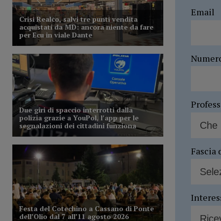
Email
Numer
Profes
Fascia 
Interes