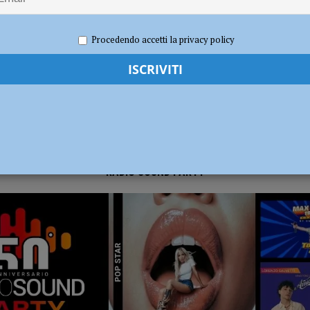
 2023
Redazione FG
Attualità
ia 295 mila euro per rendere le strade più sicure
ATTUALITÀ
Procedendo accetti la privacy policy
RADIO SOUND PARTY