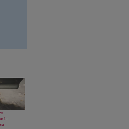
vo
n la
ica