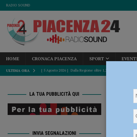
RADIO SOUND
HOME
CRONACA PIACENZA
SPORT
EVENT
[ 5 Agosto 2026 ]
Dalla Regione oltre 1,3 milioni di euro 
ULTIMA ORA
comunale e Unione Commercianti: “Soddisfatti”
POLI
HOME
[ 5 Agosto 2026 ]
Autismo, Murelli (Lega): “No al taglio de
LA TUA PUBBLICITÀ QUI
vigore
[ 5 Agosto 2026 ]
Sicurezza, Pd: “Dalla Regione fatti concr
Il 22 o
POLITICA
limitaz
[ 5 Agosto 2026 ]
Caldo estremo e asili nido, Tagliaferri (F
INVIA SEGNALAZIONI
[ 5 Agosto 2026 ]
“Contro la violenza sulle donne, mai ban