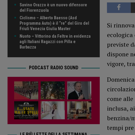
Savino Orazzo è un nuovo difensore
del Fiorenzuola
Ciclismo – Alberto Baesso (Asd
Programma Auto) è il “re” del Giro del
Si rinnova
Friuli Venezia Giulia Master
ecologica 
Nuoto – Vittorino da Feltre in evidenza
agli Italiani Ragazzi con Pilla e
previste d
Barbazza
dispone ne
vigore, tr
PODCAST RADIO SOUND
Domenica 2
circolazio
come alle 
inclusa, a
benzina/me
tempi pre 
LE PIÙ LETTE DELLA SETTIMANA