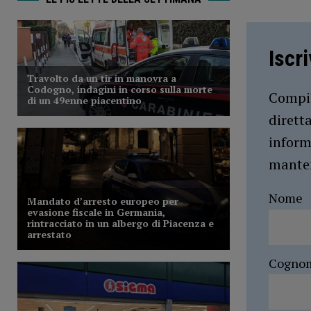
Iscr
Compil
dirett
inform
manten
Nome
Cogno