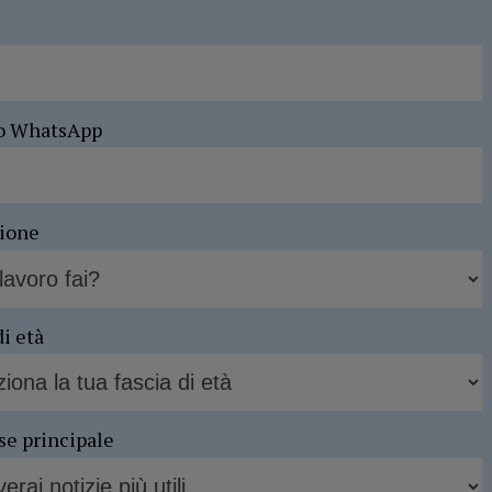
o WhatsApp
sione
di età
se principale