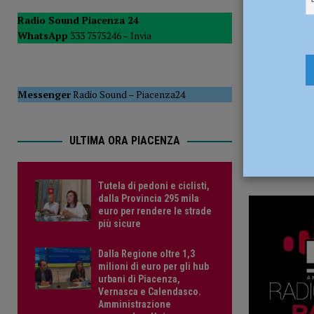
20 Ottobre
del Consiglio
POLITICA
Radio Sound Piacenza 24
WhatsApp
333 7575246 –
Invia
[ 5 Agosto 2026 ]
Tutela di pedoni e ciclisti, dalla Provinc
Messenger
Radio Sound
–
Piacenza24
ULTIMA ORA PIACENZA
Tutela di pedoni e ciclisti,
dalla Provincia 295 mila
euro per rendere le strade
più sicure
Dalla Regione oltre 1,3
milioni di euro per gli hub
urbani di Piacenza,
Vernasca e Calendasco.
Amministrazione