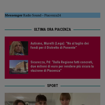
Messenger
Radio Sound
–
Piacenza24
ULTIMA ORA PIACENZA
Autismo, Murelli (Lega): “No al taglio dei
fondi per il Distretto di Ponente”
Sicurezza, Pd: “Dalla Regione fatti concreti,
due milioni di euro per rendere più sicura la
stazione di Piacenza”
SPORT