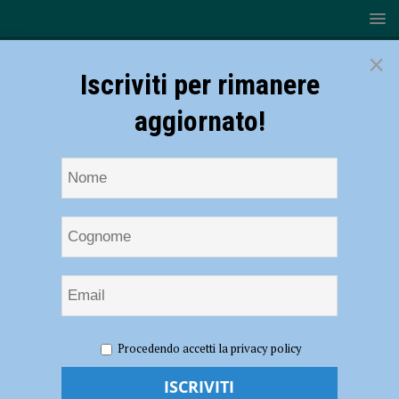
×
Iscriviti per rimanere
aggiornato!
HOME
NOTIZIE
ATTUALITÀ
Donne e lavoro, al via
Procedendo accetti la privacy policy
i nuovi percorsi formativi
Donne e lavoro, al via i nuovi percorsi