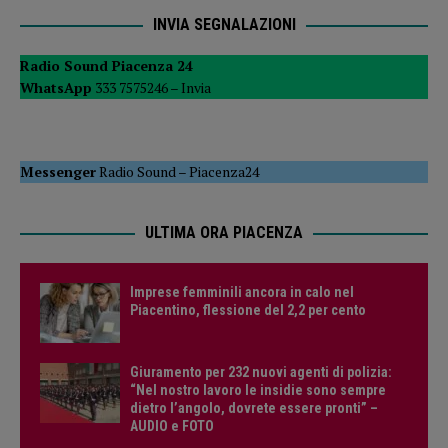
INVIA SEGNALAZIONI
Radio Sound Piacenza 24
WhatsApp
333 7575246 –
Invia
Messenger
Radio Sound
–
Piacenza24
ULTIMA ORA PIACENZA
Imprese femminili ancora in calo nel
Piacentino, flessione del 2,2 per cento
Giuramento per 232 nuovi agenti di polizia:
“Nel nostro lavoro le insidie sono sempre
dietro l’angolo, dovrete essere pronti” –
AUDIO e FOTO