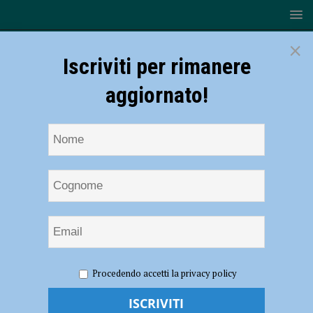
×
Iscriviti per rimanere
aggiornato!
HOME
NOTIZIE
SPORT
BASKET
Bakery, a
Procedendo accetti la privacy policy
Ravenna per tenere viva la speranza
Bakery, a Ravenna per tenere viva la