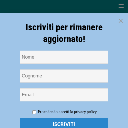
×
Iscriviti per rimanere
aggiornato!
HOME
NOTIZIE
ATTUALITÀ
I ricercatori EPAS a
Procedendo accetti la privacy policy
villa Carenzi, in un video le voci delle entità – VIDEO
I ricercatori EPAS a villa Carenzi, in un