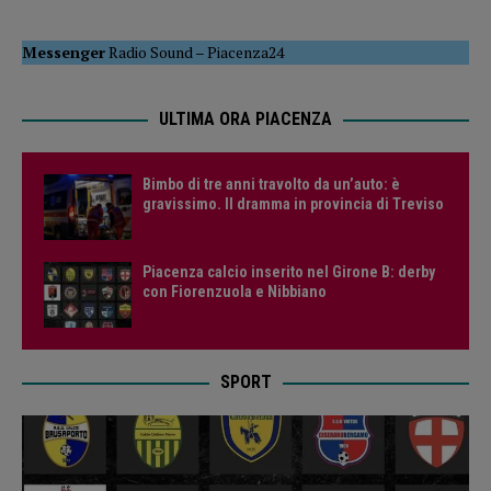
Messenger
Radio Sound
–
Piacenza24
ULTIMA ORA PIACENZA
Bimbo di tre anni travolto da un’auto: è
gravissimo. Il dramma in provincia di Treviso
Piacenza calcio inserito nel Girone B: derby
con Fiorenzuola e Nibbiano
SPORT