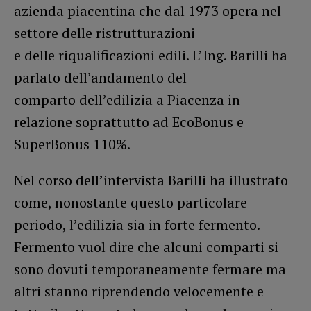
azienda piacentina che dal 1973 opera nel
settore delle ristrutturazioni
e delle riqualificazioni edili. L’Ing. Barilli ha
parlato dell’andamento del
comparto dell’edilizia a Piacenza in
relazione soprattutto ad EcoBonus e
SuperBonus 110%.
Nel corso dell’intervista Barilli ha illustrato
come, nonostante questo particolare
periodo, l’edilizia sia in forte fermento.
Fermento vuol dire che alcuni comparti si
sono dovuti temporaneamente fermare ma
altri stanno riprendendo velocemente e