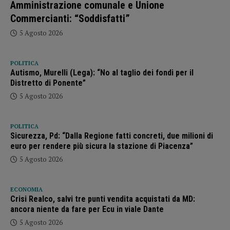
Amministrazione comunale e Unione
Commercianti: “Soddisfatti”
5 Agosto 2026
POLITICA
Autismo, Murelli (Lega): “No al taglio dei fondi per il
Distretto di Ponente”
5 Agosto 2026
POLITICA
Sicurezza, Pd: “Dalla Regione fatti concreti, due milioni di
euro per rendere più sicura la stazione di Piacenza”
5 Agosto 2026
ECONOMIA
Crisi Realco, salvi tre punti vendita acquistati da MD:
ancora niente da fare per Ecu in viale Dante
5 Agosto 2026