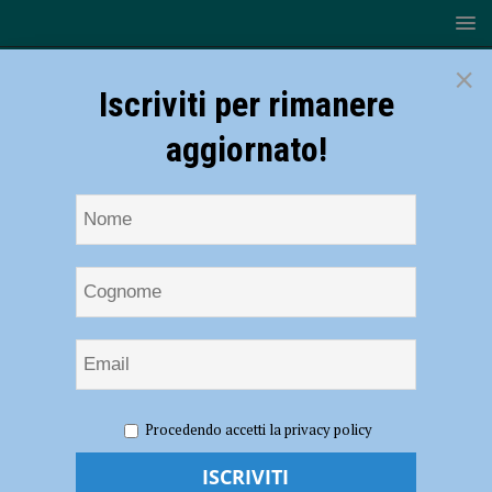
×
Iscriviti per rimanere
aggiornato!
HOME
NOTIZIE
ECONOMIA
Edilizia, EcoBonus e
Procedendo accetti la privacy policy
SuperBonus: MBR valuta personale su Piacenza
Edilizia, EcoBonus e SuperBonus: MBR