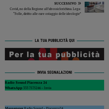
SUCCESSIVO
Covid, no della Regione all’idrossiclorichina. Lega:
“Folle, diritto alle cure ostaggio delle ideologie”
LA TUA PUBBLICITÀ QUI
INVIA SEGNALAZIONI
Radio Sound Piacenza 24
WhatsApp
333 7575246 –
Invia
Messenger
Radio Sound
–
Piacenza24