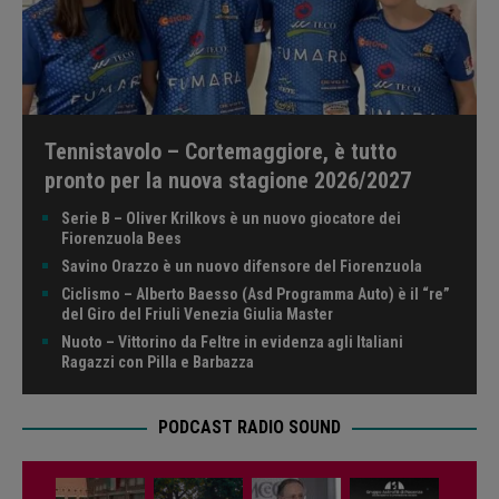
Tennistavolo – Cortemaggiore, è tutto
pronto per la nuova stagione 2026/2027
Serie B – Oliver Krilkovs è un nuovo giocatore dei
Fiorenzuola Bees
Savino Orazzo è un nuovo difensore del Fiorenzuola
Ciclismo – Alberto Baesso (Asd Programma Auto) è il “re”
del Giro del Friuli Venezia Giulia Master
Nuoto – Vittorino da Feltre in evidenza agli Italiani
Ragazzi con Pilla e Barbazza
PODCAST RADIO SOUND