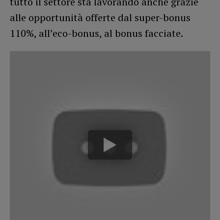
tutto il settore sta lavorando anche grazie
alle opportunità offerte dal super-bonus
110%, all’eco-bonus, al bonus facciate.