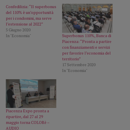
Confedilizia: “Il superbonus
del 110% è un’opportunità
per i condomini, ma serve
l’estensione al 2022”
5 Giugno 2020
Superbonus 110%, Banca di
In "Economia"
Piacenza: “Pronta a partire
con finanziamenti e servizi
per favorire l’economia del
territorio”
17 Settembre 2020
In "Economia"
Piacenza Expo pronta a
ripartire, dal 27 al 29
maggio torna COLORè –
AUDIO