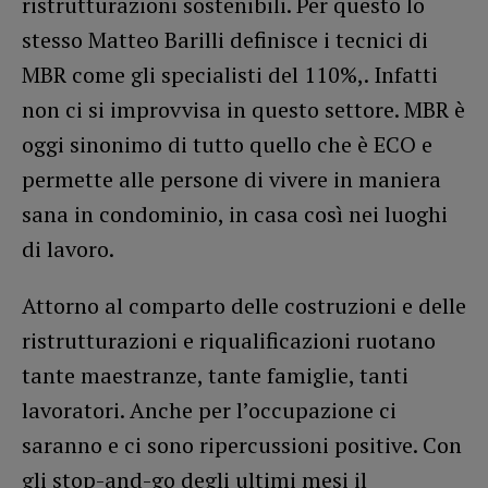
ristrutturazioni sostenibili. Per questo lo
stesso Matteo Barilli definisce i tecnici di
MBR come gli specialisti del 110%,. Infatti
non ci si improvvisa in questo settore. MBR è
oggi sinonimo di tutto quello che è ECO e
permette alle persone di vivere in maniera
sana in condominio, in casa così nei luoghi
di lavoro.
Attorno al comparto delle costruzioni e delle
ristrutturazioni e riqualificazioni ruotano
tante maestranze, tante famiglie, tanti
lavoratori. Anche per l’occupazione ci
saranno e ci sono ripercussioni positive. Con
gli stop-and-go degli ultimi mesi il