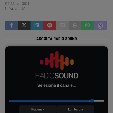
5 Febbraio 2021
In "Attualità"
ASCOLTA RADIO SOUND
Seleziona il canale...
Piacenza
Lombardia