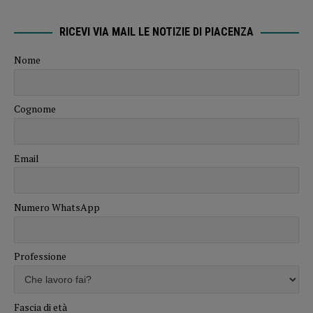
RICEVI VIA MAIL LE NOTIZIE DI PIACENZA
Nome
Cognome
Email
Numero WhatsApp
Professione
Fascia di età