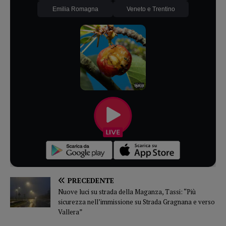
Emilia Romagna
Veneto e Trentino
PRECEDENTE
Nuove luci su strada della Maganza, Tassi: “Più
sicurezza nell’immissione su Strada Gragnana e verso
Vallera”