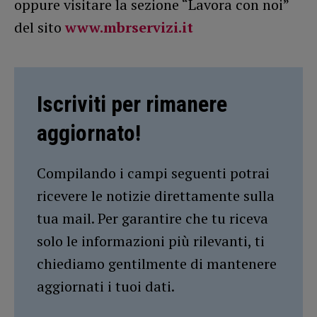
oppure visitare la sezione “Lavora con noi”
del sito
www.mbrservizi.it
Iscriviti per rimanere
aggiornato!
Compilando i campi seguenti potrai
ricevere le notizie direttamente sulla
tua mail. Per garantire che tu riceva
solo le informazioni più rilevanti, ti
chiediamo gentilmente di mantenere
aggiornati i tuoi dati.