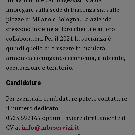
impiegare sulla sede di Piacenza sia sulle
piazze di Milano e Bologna. Le aziende
crescono insieme ai loro clienti e ai loro
collaboratori. Per il 2021 la speranza è
quindi quella di crescere in maniera
armonica coniugando economia, ambiente,
occupazione e territorio.
Candidature
Per eventuali candidature potete contattare
il numero dedicato
0523.593165 oppure inviare direttamente il
CV a:
info@mbrservizi.it