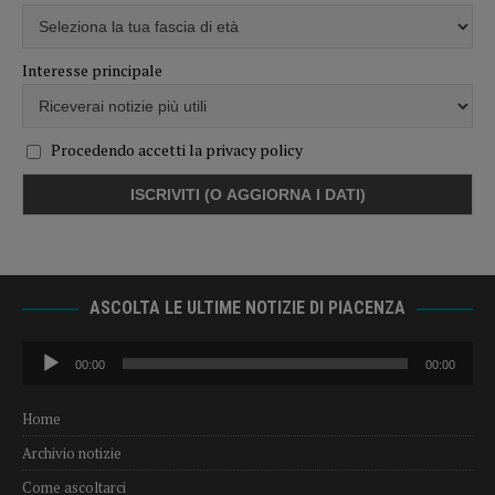
Interesse principale
Procedendo accetti la privacy policy
ASCOLTA LE ULTIME NOTIZIE DI PIACENZA
Audio
00:00
00:00
Player
Home
Archivio notizie
Come ascoltarci