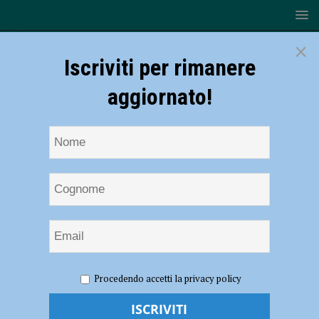
×
Iscriviti per rimanere
aggiornato!
HOME
NOTIZIE
EVENTI A PIACENZA
Estate con i
Procedendo accetti la privacy policy
Mercanti di Qualità, a Travo domenica 28 agosto
Estate con i Mercanti di Qualità, a Travo