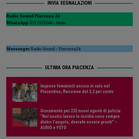
INVIA SEGNALAZIONI
Radio Sound Piacenza 24
WhatsApp
333 7575246 –
Invia
Messenger
Radio Sound
–
Piacenza24
ULTIMA ORA PIACENZA
Imprese femminili ancora in calo nel
Piacentino, flessione del 2,2 per cento
Giuramento per 232 nuovi agenti di polizia:
“Nel nostro lavoro le insidie sono sempre
dietro l’angolo, dovrete essere pronti” –
AUDIO e FOTO