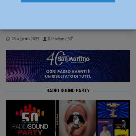
Val Tidone Festival, si riparte con il
concerto di Sergej Krylov e Michail Lifits
al Castello di Rivalta il 28 agosto
28 Agosto 2022
Redazione MC
RADIO SOUND PARTY