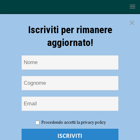
×
Iscriviti per rimanere
aggiornato!
HOME
NOTIZIE
EVENTI A PIACENZA
Val Tidone
Procedendo accetti la privacy policy
Festival, si riparte con il concerto di Sergej Krylov e Michail Lifits al
Castello di Rivalta il 28 agosto