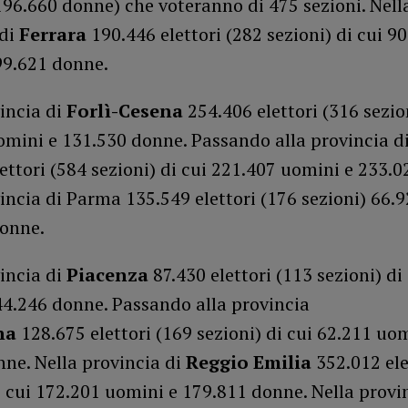
96.660 donne) che voteranno di 475 sezioni. Nell
 di
Ferrara
190.446 elettori (282 sezioni) di cui 9
99.621 donne.
incia di
Forlì-Cesena
254.406 elettori (316 sezion
omini e 131.530 donne. Passando alla provincia d
ettori (584 sezioni) di cui 221.407 uomini e 233.
incia di Parma 135.549 elettori (176 sezioni) 66.
donne.
incia di
Piacenza
87.430 elettori (113 sezioni) di
44.246 donne. Passando alla provincia
na
128.675 elettori (169 sezioni) di cui 62.211 uom
ne. Nella provincia di
Reggio Emilia
352.012 ele
i cui 172.201 uomini e 179.811 donne. Nella provi