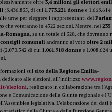
lessivamente oltre
3,4 milioni gli elettori emi
li
(3.436.835, di cui
1.773.221 donne
e 1.663.614
lle urne per eleggere i rappresentanti del
Parlam
go
che voteranno in 4522 sezioni. Mentre, nei
235
lia-Romagna
, su un totale di 328, che dovranno
 consigli comunali
andranno al voto
oltre 2 mi
i
(2.070.542 di cui
1.061.918 donne
e 1.008.624 u
ni.
nformazioni sul
sito della Regione Emilia-
a
dedicato alle elezioni, all’indirizzo
www.regione
it/elezioni
, realizzato in collaborazione tra l’Ag
ne e Comunicazione della Giunta regionale e l’Uf
l’Assemblea legislativa. L’elaborazione dei dati 
io statistico della Giunta e dalla Direzione Genera