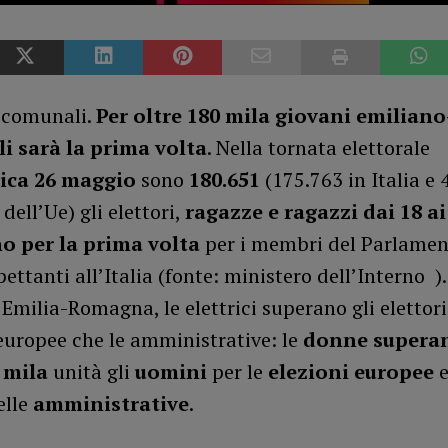
 comunali.
Per oltre 180 mila giovani emiliano
 sarà la prima volta
. Nella tornata elettorale
ica 26 maggio
sono
180.651
(175.763 in Italia e 
 dell’Ue) gli elettori,
ragazze e ragazzi dai 18 ai
o per la prima volta
per i membri del Parlamen
ettanti all’Italia (fonte: ministero dell’Interno ).
Emilia-Romagna, le elettrici superano gli elettori
 europee che le amministrative: le
donne superan
0 mila
unità gli
uomini
per le
elezioni europee
e
elle
amministrative
.