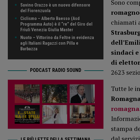
Sono comp
Savino Orazzo è un nuovo difensore
del Fiorenzuola
romagno
Ciclismo – Alberto Baesso (Asd
chiamati a
Programma Auto) è il “re” del Giro del
Friuli Venezia Giulia Master
Strasbur
Nuoto – Vittorino da Feltre in evidenza
dell’Emi
agli Italiani Ragazzi con Pilla e
Barbazza
sindaci e
di elettor
PODCAST RADIO SOUND
2623 sezio
Tutte le i
Romagn
romagna.
Informazio
stampa del
dal serviz
LE PIÙ LETTE DELLA SETTIMANA