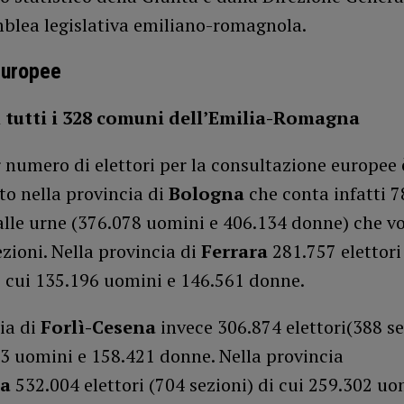
mblea legislativa emiliano-romagnola.
europee
n tutti i 328 comuni dell’Emilia-Romagna
 numero di elettori per la consultazione europee 
to nella provincia di
Bologna
che conta infatti 7
alle urne (376.078 uomini e 406.134 donne) che v
ezioni. Nella provincia di
Ferrara
281.757 elettori
i cui 135.196 uomini e 146.561 donne.
ia di
Forlì-Cesena
invece 306.874 elettori(388 se
3 uomini e 158.421 donne. Nella provincia
a
532.004 elettori (704 sezioni) di cui 259.302 uo