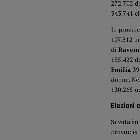
272.702 d
343.741 el
In provinc
107.312 u
di
Raven
155.422 d
Emilia
399
donne. Nel
130.265 u
Elezioni 
Si vota
in
provincia