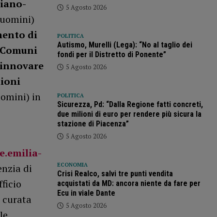
liano-
5 Agosto 2026
 uomini)
ento di
POLITICA
Autismo, Murelli (Lega): “No al taglio dei
 Comuni
fondi per il Distretto di Ponente”
rinnovare
5 Agosto 2026
lioni
omini) in
POLITICA
Sicurezza, Pd: “Dalla Regione fatti concreti,
due milioni di euro per rendere più sicura la
stazione di Piacenza”
5 Agosto 2026
.emilia-
ECONOMIA
enzia di
Crisi Realco, salvi tre punti vendita
ficio
acquistati da MD: ancora niente da fare per
Ecu in viale Dante
è curata
5 Agosto 2026
le