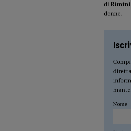
di
Rimini
donne.
Iscr
Compil
dirett
inform
manten
Nome