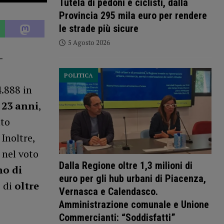
Tutela di pedoni e ciclisti, dalla
Provincia 295 mila euro per rendere
le strade più sicure
5 Agosto 2026
-
POLITICA
4.888 in
 23 anni
,
to
 Inoltre,
 nel voto
Dalla Regione oltre 1,3 milioni di
o di
euro per gli hub urbani di Piacenza,
 di
oltre
Vernasca e Calendasco.
Amministrazione comunale e Unione
Commercianti: “Soddisfatti”