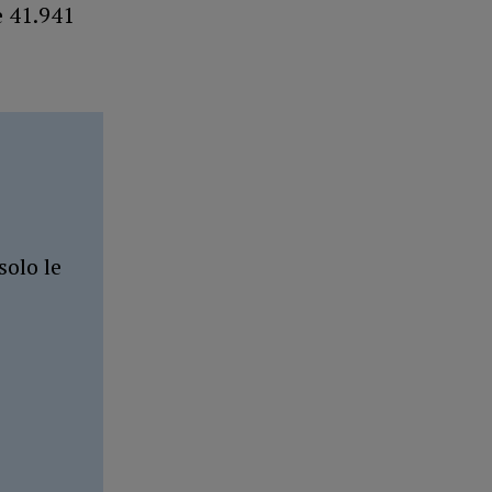
e 41.941
solo le