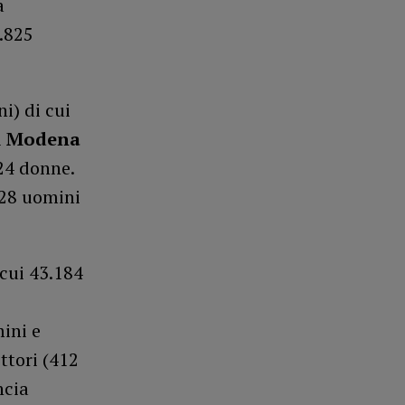
a
0.825
i) di cui
i
Modena
024 donne.
928 uomini
 cui 43.184
ini e
ttori (412
ncia