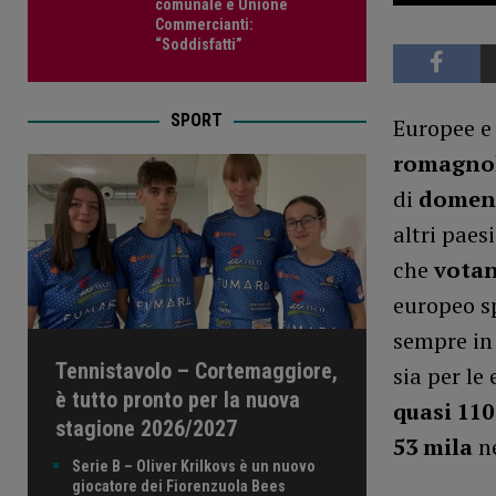
comunale e Unione
Commercianti:
“Soddisfatti”
SPORT
Europee e
romagnoli
di
domen
altri paesi
che
votan
europeo sp
sempre in 
Tennistavolo – Cortemaggiore,
sia per le
è tutto pronto per la nuova
quasi 11
stagione 2026/2027
53 mila
n
Serie B – Oliver Krilkovs è un nuovo
giocatore dei Fiorenzuola Bees