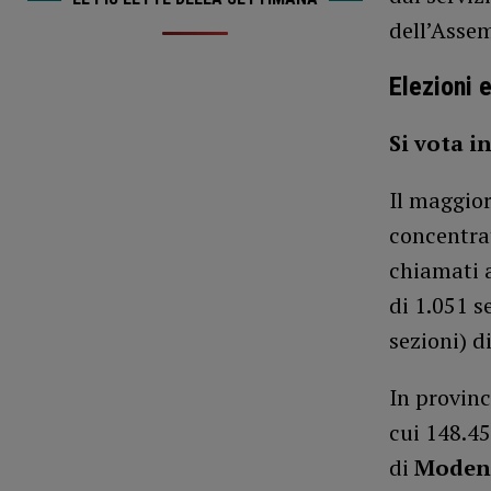
dell’Asse
Elezioni 
Si vota i
Il maggior
concentra
chiamati 
di 1.051 s
sezioni) d
In provinc
cui 148.45
di
Moden