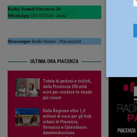
POLITICA
Radio Sound Piacenza 24
WhatsApp
333 7575246 –
Invia
[ 5 Agosto 2026 ]
Caldo estremo e asili nido, Tagliaferri (F
Messenger
Radio Sound
–
Piacenza24
ULTIMA ORA PIACENZA
Tutela di pedoni e ciclisti,
dalla Provincia 295 mila
euro per rendere le strade
più sicure
Dalla Regione oltre 1,3
milioni di euro per gli hub
urbani di Piacenza,
Vernasca e Calendasco.
Amministrazione