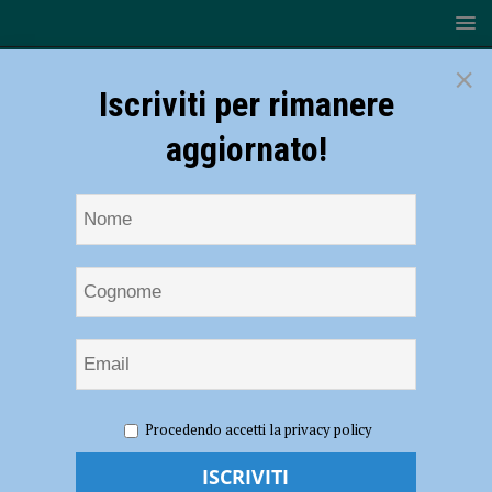
×
Iscriviti per rimanere
aggiornato!
HOME
NOTIZIE
CRONACA PIACENZA
Evade due
Procedendo accetti la privacy policy
volte dai domiciliari, per un 35enne si spalancano le porte del carcere
Evade due volte dai domiciliari, per un