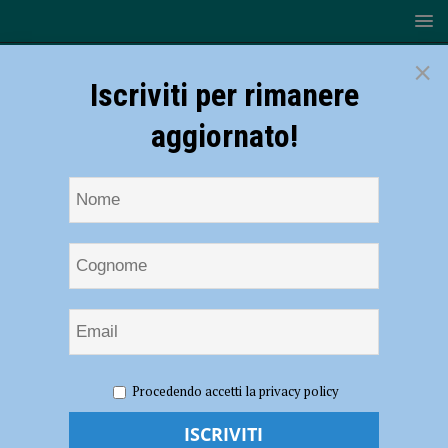
×
Iscriviti per rimanere
aggiornato!
HOME
NOTIZIE
ATTUALITÀ
Femminicidio al
Procedendo accetti la privacy policy
centro di “Le conseguenze”, alla Passerini Landi una mostra racconta il
dolore e l’impegno delle famiglie delle vittime