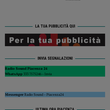
LA TUA PUBBLICITÀ QUI
INVIA SEGNALAZIONI
Radio Sound Piacenza 24
WhatsApp
333 7575246 –
Invia
Messenger
Radio Sound
–
Piacenza24
ULTIMA ORA PIACENZA