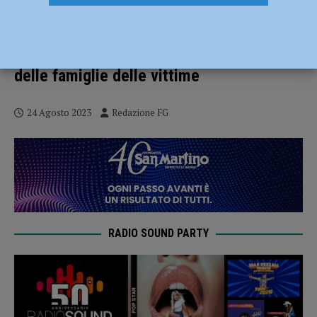
Femminicidio al centro di “Le
conseguenze”, alla Passerini Landi una
mostra racconta il dolore e l’impegno
delle famiglie delle vittime
24 Agosto 2023
Redazione FG
RADIO SOUND PARTY