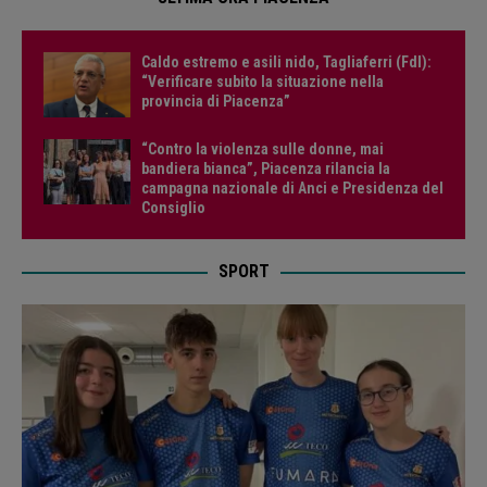
Caldo estremo e asili nido, Tagliaferri (FdI):
“Verificare subito la situazione nella
provincia di Piacenza”
“Contro la violenza sulle donne, mai
bandiera bianca”, Piacenza rilancia la
campagna nazionale di Anci e Presidenza del
Consiglio
SPORT