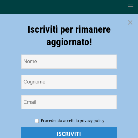
×
Iscriviti per rimanere
aggiornato!
HOME
NOTIZIE
EVENTI A PIACENZA
Una festa
Procedendo accetti la privacy policy
“Bianc & Russ” per celebrare la memoria di Marco Reboli. Il 6
settembre al Garilli – AUDIO