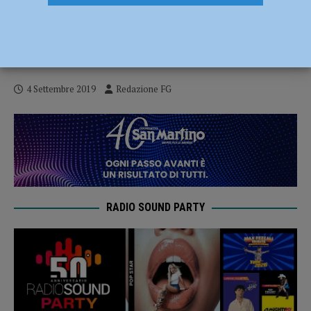
Una festa “Bianc & Russ” per celebrare la
memoria di Marco Reboli. Il 6 settembre
al Garilli – AUDIO
4 Settembre 2019
Redazione FG
RADIO SOUND PARTY