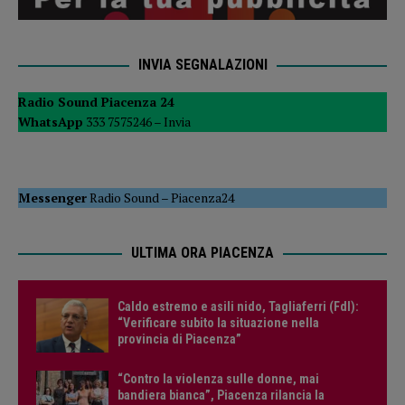
INVIA SEGNALAZIONI
Radio Sound Piacenza 24
WhatsApp
333 7575246 –
Invia
Messenger
Radio Sound
–
Piacenza24
ULTIMA ORA PIACENZA
Caldo estremo e asili nido, Tagliaferri (FdI):
“Verificare subito la situazione nella
provincia di Piacenza”
“Contro la violenza sulle donne, mai
bandiera bianca”, Piacenza rilancia la