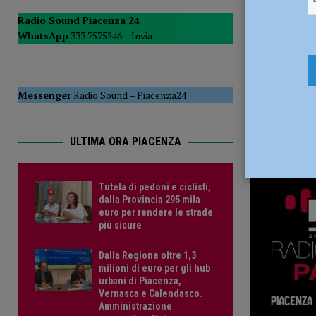
del Consiglio
POLITICA
Radio Sound Piacenza 24
WhatsApp
333 7575246 –
Invia
[ 5 Agosto 2026 ]
Tutela di pedoni e ciclisti, dalla Provinc
Messenger
Radio Sound
–
Piacenza24
ULTIMA ORA PIACENZA
Tutela di pedoni e ciclisti,
dalla Provincia 295 mila
euro per rendere le strade
più sicure
Dalla Regione oltre 1,3
milioni di euro per gli hub
urbani di Piacenza,
Vernasca e Calendasco.
Amministrazione