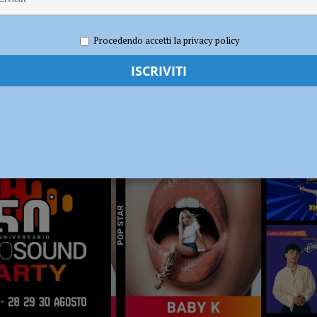
ia 295 mila euro per rendere le strade più sicure
ATTUALITÀ
Procedendo accetti la privacy policy
RADIO SOUND PARTY