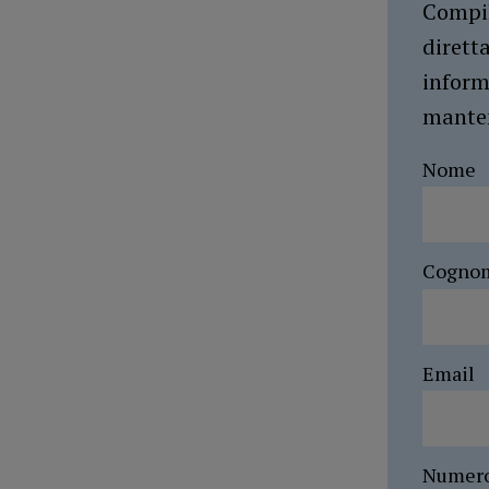
Compil
dirett
inform
manten
Nome
Cogno
Email
Numer