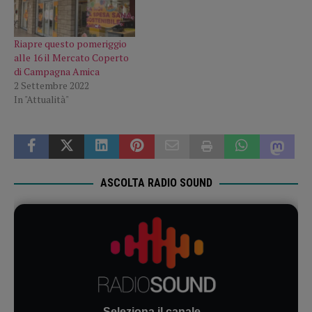
Riapre questo pomeriggio
alle 16 il Mercato Coperto
di Campagna Amica
2 Settembre 2022
In "Attualità"
ASCOLTA RADIO SOUND
Seleziona il canale...