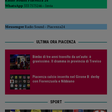
Radio Sound Piacenza 24
WhatsApp
333 7575246 –
Invia
Messenger
Radio Sound
–
Piacenza24
ULTIMA ORA PIACENZA
Bimbo di tre anni travolto da un’auto: è
gravissimo. Il dramma in provincia di Treviso
Piacenza calcio inserito nel Girone B: derby
con Fiorenzuola e Nibbiano
SPORT