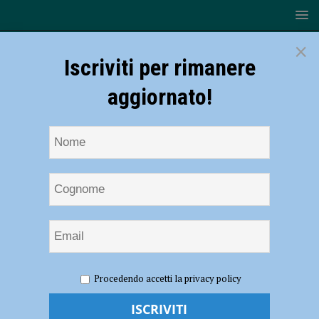
×
Iscriviti per rimanere
aggiornato!
HOME
NOTIZIE
ATTUALITÀ
Fine settimana ricco di
Procedendo accetti la privacy policy
eventi al Mercato Coperto di Campagna Amica
Fine settimana ricco di eventi al Mercato