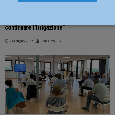
Siccità, il Consorzio di Bonifica incontra
gli agricoltori: “Diminuzione del 20% dei
prelievi da Po, sacrificio necessario per
continuare l’irrigazione”
24 Giugno 2022
Redazione FG