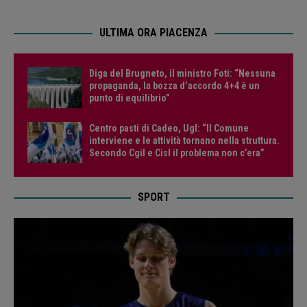
ULTIMA ORA PIACENZA
Diga del Brugneto, il ministro Foti: “Nessuna
propaganda, la bozza d’accordo 4+4 è un
punto di equilibrio”
Centro pasti di Cadeo, Ugl: “Il Comune
interviene e le attività tornano nella struttura.
Secondo Cgil e Cisl il problema non c’era”
SPORT