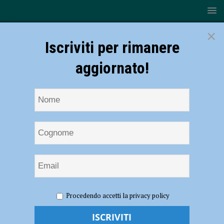
×
Iscriviti per rimanere
aggiornato!
HOME
NOTIZIE
ATTUALITÀ
Siccità, il Consorzio di
Procedendo accetti la privacy policy
Bonifica incontra gli agricoltori: “Diminuzione del 20% dei prelievi da
Po, sacrificio necessario per continuare l’irrigazione”