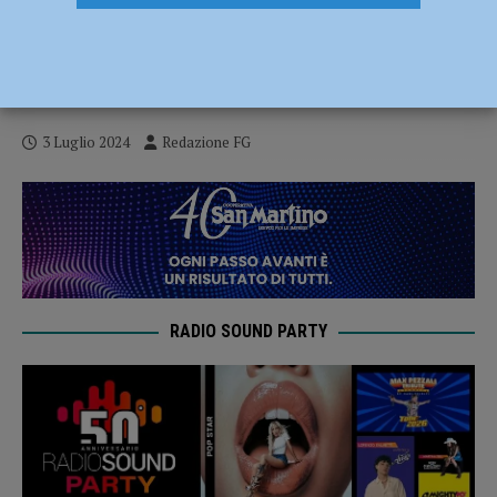
Frode fiscale, sequestrati 83,9 milioni di
euro a un’azienda logistica: perquisizioni
anche a Piacenza
3 Luglio 2024
Redazione FG
RADIO SOUND PARTY