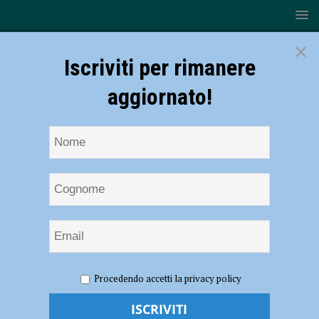
×
Iscriviti per rimanere
aggiornato!
HOME
NOTIZIE
CRONACA PIACENZA
Frode
Procedendo accetti la privacy policy
fiscale, sequestrati 83,9 milioni di euro a un’azienda logistica:
perquisizioni anche a Piacenza