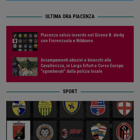
ULTIMA ORA PIACENZA
Piacenza calcio inserito nel Girone B: derby
con Fiorenzuola e Nibbiano
Accampamenti abusivi e bivacchi alla
Cavallerizza, in Largo Erfurt e Corso Europa:
“sgomberati” dalla polizia locale
SPORT