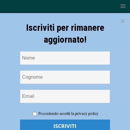
×
Iscriviti per rimanere
aggiornato!
HOME
NOTIZIE
CRONACA PIACENZA
Fuori strada
Procedendo accetti la privacy policy
con la moto nei pressi di Travo, muore un uomo
Fuori strada con la moto nei pressi di