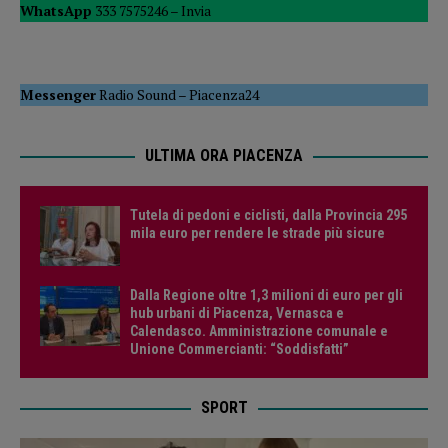
WhatsApp
333 7575246 –
Invia
Messenger
Radio Sound
–
Piacenza24
ULTIMA ORA PIACENZA
Tutela di pedoni e ciclisti, dalla Provincia 295
mila euro per rendere le strade più sicure
Dalla Regione oltre 1,3 milioni di euro per gli
hub urbani di Piacenza, Vernasca e
Calendasco. Amministrazione comunale e
Unione Commercianti: “Soddisfatti”
SPORT